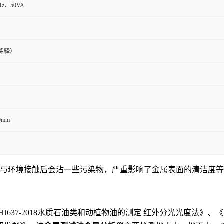
)Hz、50VA
和稀释）
0mm
境接触后会沾一些污染物，严重影响了金属表面的清洁度等级，传统
37-2018水质石油类和动植物油的测定 红外分光光度法》、《HJ1