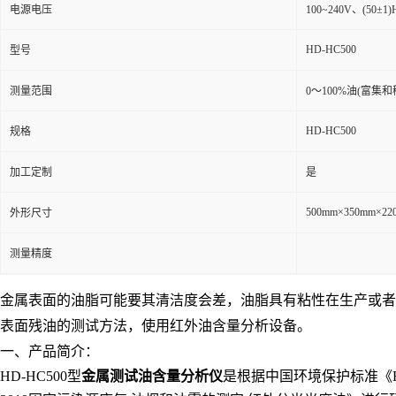
电源电压
100~240V、(50±1
HD-HC500
型号
测量范围
0～100%油(富集
HD-HC500
规格
加工定制
是
500mm×350mm×22
外形尺寸
测量精度
金属表面的油脂可能要其清洁度会差，油脂具有粘性在生产或者与环
表面残油的测试方法，使用红外油含量分析设备。
一、产品简介：
HD-HC500型
金属测试油含量分析仪
是根据中国环境保护标准《HJ6