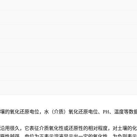
土壤的氧化还原电位，水（介质）氧化还原电位、PH、温度等数
标，已沿用很久，它表征介质氧化性或还原性的相对程度，对土壤
原性越强。电位为正表示溶液显示出一定的氧化性，为负则表示