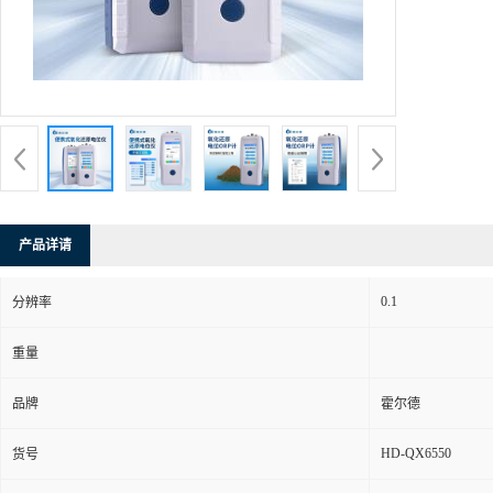
产品详请
0.1
分辨率
重量
品牌
霍尔德
HD-QX6550
货号