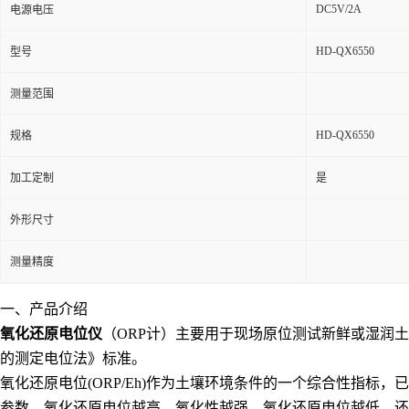
DC5V/2A
电源电压
HD-QX6550
型号
测量范围
HD-QX6550
规格
加工定制
是
外形尺寸
测量精度
一、产品介绍
氧化还原电位仪
（ORP计）主要用于现场原位测试新鲜或湿润
的测定电位法》标准。
氧化还原电位(ORP/Eh)作为土壤环境条件的一个综合性指
参数。氧化还原电位越高，氧化性越强，氧化还原电位越低，还