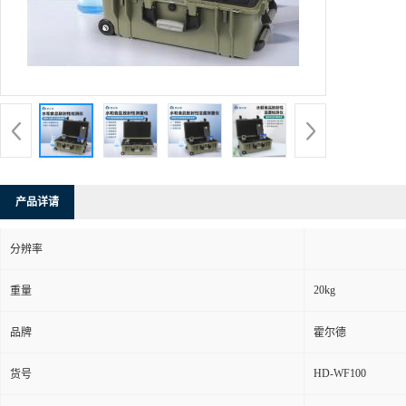
产品详请
分辨率
20kg
重量
品牌
霍尔德
HD-WF100
货号