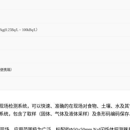
/kg(0.25Bq/L ~ 100kBq/L）
m(含便携箱）
现场检测系统，可以快速、准确的在现场对食物、土壤、水及其
系统，包含了取样（固体、气体及液体采样）及条形码编码保存
，应用范围极为广泛。标配的Φ50×50mm NaI闪烁体探测