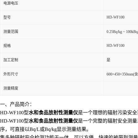
电源电压
HD-WF100
型号
测量范围
0.25Bq/kg ~ 100kBq
HD-WF100
规格
加工定制
是
外形尺寸
600×450×350m
测量精度
一、产品简介：
HD-WF100型
水和食品放射性测量仪
是一个理想的辐射污染安全
HD-WF100型
水和食品放射性测量仪
是一个完整的辐射安全测量
序，可直接以Bq/L或Bq/kg显示测量结果。
集多种辐射安全检测功能于一体，可以方便、快速的被带到测量现场