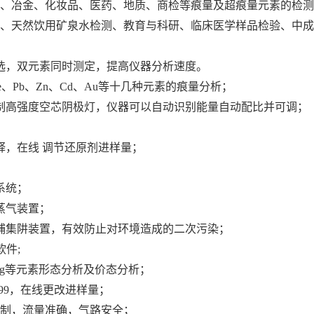
、冶金、化妆品、医药、地质、商检等痕量及超痕量元素的检测
、天然饮用矿泉水检测、教育与科研、临床医学样品检验、中成
选，双元素同时测定，提高仪器分析速度。
Ge、Pb、Zn、Cd、Au等十几种元素的痕量分析；
制高强度空芯阴极灯，仪器可以自动识别能量自动配比并可调；
释，在线 调节还原剂进样量；
系统；
蒸气装置；
捕集阱装置，有效防止对环境造成的二次污染；
软件;
Hg等元素形态分析及价态分析；
99，在线更改进样量；
控制，流量准确，气路安全；