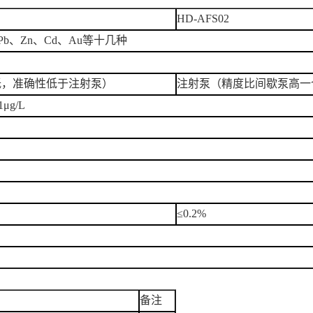
HD-AFS02
、Pb、Zn、Cd、Au等十几种
低，准确性低于注射泵）
注射泵（精度比间歇泵高一
μg/L
≤0.2%
备注