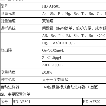
型号
HD-AFS01
测量元素
As、Sb、Bi、Hg、Se、Te、Sn、Ge
测量通道
双通道
进样系统
间歇泵（结构简单，维护方便，成本
AS、Se、Pb、Bi、Sb、Te、Sn：＜0.01
Hg、Cd＜0.001μg/L
检出限
Ge＜0.05μg/L
Zn＜1.0μg/L
Au＜3.0μg/L
测量精度
≤0.8%
线性范围
大于三个数量级
自动进样器
160位极坐标式自动进样器（选配）
四、主要配置清单
序号
HD-AFS01
HD-AFS02