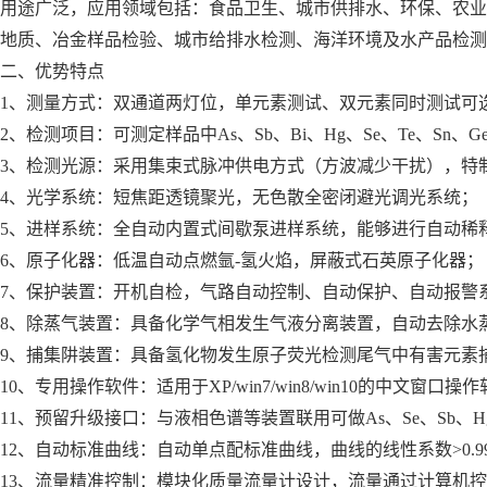
用途广泛，应用领域包括：食品卫生、城市供排水、环保、农业
地质、冶金样品检验、城市给排水检测、海洋环境及水产品检测
二、优势特点
1、测量方式：双通道两灯位，单元素测试、双元素同时测试可
2、检测项目：可测定样品中As、Sb、Bi、Hg、Se、Te、Sn、
3、检测光源：采用集束式脉冲供电方式（方波减少干扰），特
4、光学系统：短焦距透镜聚光，无色散全密闭避光调光系统；
5、进样系统：全自动内置式间歇泵进样系统，能够进行自动稀
6、原子化器：低温自动点燃氩-氢火焰，屏蔽式石英原子化器；
7、保护装置：开机自检，气路自动控制、自动保护、自动报警
8、除蒸气装置：具备化学气相发生气液分离装置，自动去除水
9、捕集阱装置：具备氢化物发生原子荧光检测尾气中有害元素
10、专用操作软件：适用于XP/win7/win8/win10的中文窗口操作
11、预留升级接口：与液相色谱等装置联用可做As、Se、Sb、
12、自动标准曲线：自动单点配标准曲线，曲线的线性系数>0.9
13、流量精准控制：模块化质量流量计设计，流量通过计算机