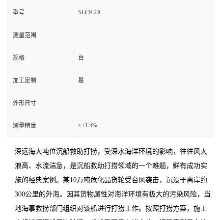
SLC9-2A
型号
测量范围
规格
台
加工定制
是
外形尺寸
≤±1.5%
测量精度
深远海大吨位沉船救助打捞，受深水海洋环境的影响，往往风大
浪高、水流湍急，是沉船救助打捞领域的一个难题，鲜有成功实
施的经典案例。某10万吨危化品货轮受台风袭击，沉没于离岸约
300公里的外海。因其货物属性对海洋环境有极大的污染风险，当
地海事救捞部门组织对该船进行打捞工作。按照打捞方案，施工