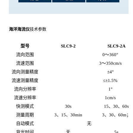
海洋海流仪
技术参数
型号
SLC9-2
SLC9-2A
流向范围
0～360°
流速范围
3～350cm/s
流向测量精度
±4°
流速测量精度
≤±1.5%
流向分辨率
1°
流速分辨率
1cm/s
快测模式
30s
15、30、60s
测量周期
3、15、30min
3、30、60m；
自动模式
无
背光时间
无
5s