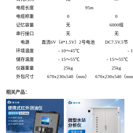
电缆长度
95m
电缆称重
0
0
记忆容量
无
6000组
串行接口
无
无
电源
直流
6V（4*1.5V）2号电池
DC7.5V.5节
环境温度
﹣
10～45℃
﹣
储存温度
﹣
15～55℃
﹣
15～55℃
仪器重量
25kg
25kg
外包尺寸
670x230x540（mm）
670x230x540（m
相关产品：