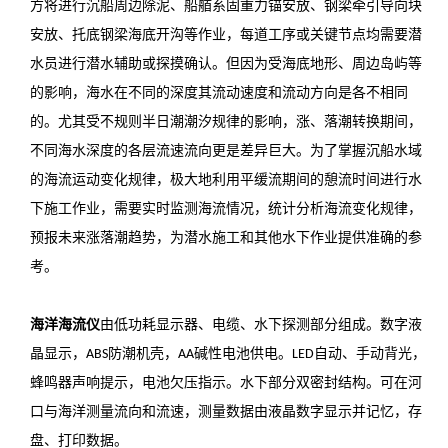
方将进行沉船周边除泥、船艏系固重力锚安放、钢梁牵引导向块
安放、托底钢梁海底开沟等作业，每道工序或关键节点均需要潜
水员进行潜水辅助或探摸确认。但因为受海底地形、周边岛屿等
的影响，海水在不同的深度其流动速度和流动方向是各不相同
的。尤其受不规则半日潮潮汐规律的影响，涨、落潮转换期间，
不同海水深度的各层流速流向更是差异巨大。为了掌握沉船水域
的海流运动变化规律，极大地利用平缓流期间的憩流时间进行水
下施工作业，需要实时监测海流情况，统计分析海流变化规律，
预报未来涨落潮趋势，为潜水施工和其他水下作业提供准确的参
考。
海洋海流仪
由低功耗显示器、电缆、水下探测部分组成。数字液
晶显示，
防潮机壳，
碱性电池供电。
自动、手动背光，
ABS
AA
LED
蜂鸣器声响提示，电池欠压指示。水下部分双密封结构。可在河
口与海洋测量流向和流速，测量数据由液晶数字显示并记忆，存
盘、打印数据。