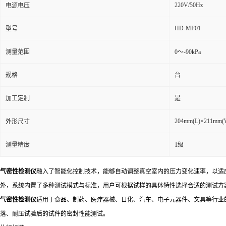
220V/50Hz
电源电压
HD-MF01
型号
测量范围
0～-90kPa
规格
台
加工定制
是
204mm(L)×211mm(
外形尺寸
测量精度
1级
气密性检测仪
融入了智能化控制技术，能够自动调整真空室内的压力变化速率，以适
外，系统内置了多种测试模式与标准，用户可根据试样的具体特性选择合适的测试方
气密性检测仪
适用于食品、制药、医疗器械、日化、汽车、电子元器件、文具等行业
落、耐压试验后的试件的密封性能测试。