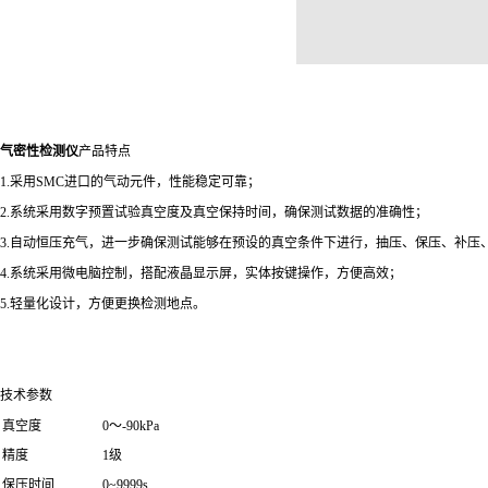
气密性检测仪
产品特点
1.采用SMC进口的气动元件，性能稳定可靠；
2.系统采用数字预置试验真空度及真空保持时间，确保测试数据的准确性；
3.自动恒压充气，进一步确保测试能够在预设的真空条件下进行，抽压、保压、补压
4.系统采用微电脑控制，搭配液晶显示屏，实体按键操作，方便高效；
5.轻量化设计，方便更换检测地点。
技术参数
真空度
0～-90kPa
精度
1级
保压时间
0~9999s