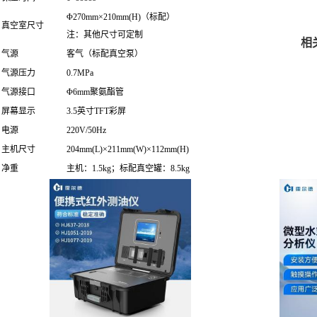
Φ270mm×210mm(H)（标配）
真空室尺寸
注：其他尺寸可定制
相
气源
客气（标配真空泵）
气源压力
0.7MPa
气源接口
Φ6mm聚氨酯管
屏幕显示
3.5英寸TFT彩屏
电源
220V/50Hz
主机尺寸
204mm(L)×211mm(W)×112mm(H)
净重
主机：1.5kg；标配真空罐：8.5kg