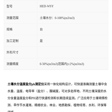
HED-WSY
型号
测量范围
土壤水分：0-100%(m3/m3)
规格
台
加工定制
是
外形尺寸
测量精度
0-50%(m3/m3)范围内)±2%(m3/m3)
土壤水分温度盐分ph测定仪
采用一体化结构设计，可快速准确测量土壤中含
水量、温度、电导率（盐分）、酸碱度，可对多处样地、不同土壤深度的水
分含量温度盐分和PH进行快速检测和长期连续监测。广泛应用于土壤墒情检
测、旱作节水灌溉、精细农业、林业、地质勘探、植物培育、水利、环保等