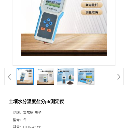
土壤水分温度盐分ph测定仪
品牌：
霍尔德·电子
型号：
台
货号：
HED-WSYP