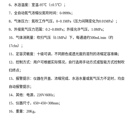
6、水浴温度：室温-95℃（±0.5℃）；
7、全自动氮气浓缩仪氮吹时间：0-9999s；
8、气体压力：氮吹工作气压，0~0.1MPa（压力间隔变化为0.01MPa）；
9、外接氮气压力范围：0.2~0.8MPa；外接允许气压，1.0MPa；
10、气体消耗量：吹扫气压（0.1MPa）下，每通道约500mL/min（约
17cfm）；
11、定容灵敏度：十级可调，不同颜色或透光度的溶剂的浓缩定容准确；
12、控制方式：用户可根据实际情况，自行选用手动方式或智能方式控制吹
扫终点；
13、报警提示：仪器在开盖、浓缩完成、水浴水量或氮气压力不足时，均会
自动报警提示；
14、其他：电源，220V/60Hz；
15、仪器尺寸，650×450×308mm；
16、重量：20Kg。