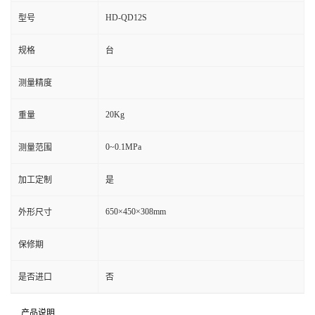
HD-QD12S
型号
规格
台
测量精度
20Kg
重量
0~0.1MPa
测量范围
加工定制
是
650×450×308mm
外形尺寸
保修期
是否进口
否
产品说明