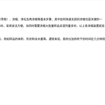
（萃取）、浓缩、净化及再浓缩等基本步骤，其中如何快速无损的浓缩也是关键的一
小时，采用该法方便。当同时需要浓缩大批量样品且溶剂量多时，以上各浓缩装置就显
素，例如样品的体积、形状和含水量等。通常来说，氮吹仪加热吹干的时间在几分钟到