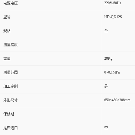
220V/60Hz
电源电压
HD-QD12S
型号
规格
台
测量精度
20Kg
重量
0~0.1MPa
测量范围
加工定制
是
650×450×308mm
外形尺寸
保修期
是否进口
否