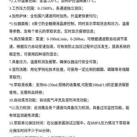
*2.工作温度范围：室温-220℃；加热炉控温精度±1℃；
3.工作压力范围：0-15MPA，各通道独立测压；
4.加热炉体：全包围六通道同时加热，升温更快更均匀；
*5.仪器面板：8英寸的全触摸液晶屏控制，同时显示萃取状态和压力、温度
等参数、及每个单元的萃取状态，实时显示报错信息；
*6.高压输液泵：泵速：0-100mL/min，0-260bar。可根据通道数自动调节泵
速，根据压力自动变速加液，可有效防止加压过程中过压发生，提高系统的
稳定性，可使用四种溶剂混合；
7.具备压力、温度检测及报警，确保仪器运行安全可靠；
8.溶剂流路：用化学钝化技术处理，可使用一定比例的醋酸、磷酸等非强酸
萃取剂；
*9.萃取液收集：支持60-250mL规格的收集瓶,可配套100ml/1.0的定量浓缩管
使用，无需样品转移；
10.自动清洗功能：自动氮气冲洗及溶剂冲洗功能；
*12.压力检测：总流路及各个通道均具备压力检测，具备过压监控功能，能
有效监测避免泄露；
13.萃取单元保压时间：在仪器渗漏测试过程中，在8MPA压力情况下萃取单
元保压时间不少于60分钟；