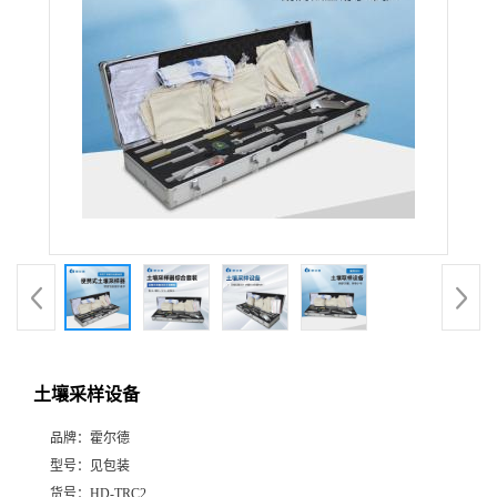
土壤采样设备
品牌：
霍尔德
型号：
见包装
货号：
HD-TRC2