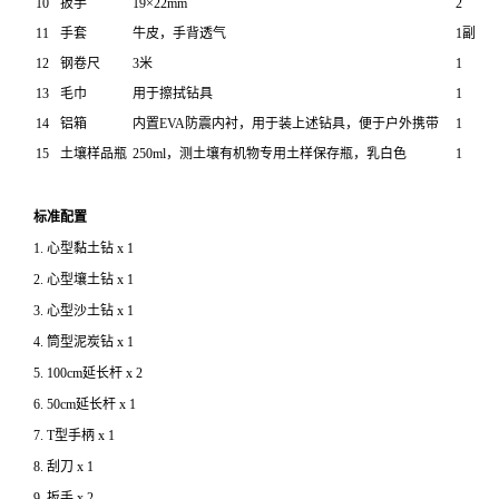
10
扳手
19×22mm
2
11
手套
牛皮，手背透气
1副
12
钢卷尺
3米
1
13
毛巾
用于擦拭钻具
1
14
铝箱
内置EVA防震内衬，用于装上述钻具，便于户外携带
1
15
土壤样品瓶
250ml，测土壤有机物专用土样保存瓶，乳白色
1
标准配置
1. 心型黏土钻 x 1
2. 心型壤土钻 x 1
3. 心型沙土钻 x 1
4. 筒型泥炭钻 x 1
5. 100cm延长杆 x 2
6. 50cm延长杆 x 1
7. T型手柄 x 1
8. 刮刀 x 1
9. 扳手 x 2