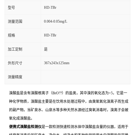
HD-TBr
型号
0.004-0.05mg/L
测量范围
HD-TBr
规格
加工定制
是
367x243x125mm
外形尺寸
测量精度
溴酸盐是含有溴酸根离子（BrO??）的盐类，其中溴的氧化态为+5，它是一
种化学物质，溴酸盐主要是在饮用水处理过程中，由臭氧氧化溴离子而生成
的副产物。当矿泉水、山泉水等多种天然水源经过臭氧消毒时，溴离子会被
氧化成溴酸盐。
便携式溴酸盐检测仪
是一款检测快速检测水体中溴酸盐含量的仪器，适用于