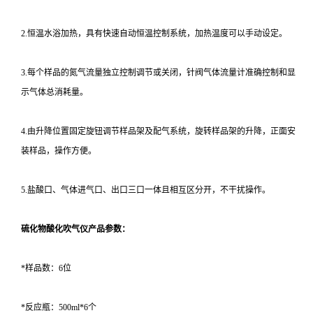
2.恒温水浴加热，具有快速自动恒温控制系统，加热温度可以手动设定。
3.每个样品的氮气流量独立控制调节或关闭，针阀气体流量计准确控制和显
示气体总消耗量。
4.由升降位置固定旋钮调节样品架及配气系统，旋转样品架的升降，正面安
装样品，操作方便。
5.盐酸口、气体进气口、出口三口一体且相互区分开，不干扰操作。
硫化物酸化吹气仪
产品参数：
*样品数：6位
*反应瓶：500ml*6个