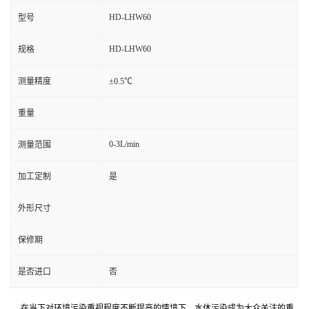
HD-LHW60
型号
HD-LHW60
规格
测量精度
±0.5℃
重量
0-3L/min
测量范围
加工定制
是
外形尺寸
保修期
是否进口
否
在当下对环境污染重视程度不断提高的情境下，水体污染成为大众关注的重