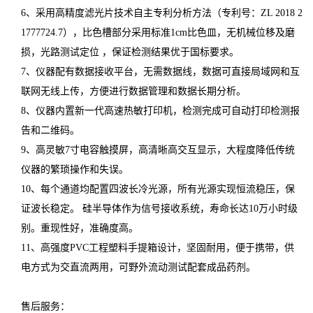
6、采用高精度滤光片技术自主专利分析方法（专利号：ZL 2018 2
1777724.7），比色槽部分采用标准1cm比色皿，无机械位移及磨
损，光路测试定位 ，保证检测结果优于国标要求。
7、仪器配有数据接收平台，无需数据线，数据可直接局域网和互
联网无线上传，方便进行数据管理和数据长期分析。
8、仪器内置新一代高速热敏打印机，检测完成可自动打印检测报
告和二维码。
9、高灵敏7寸电容触摸屏，高清晰高交互显示，大程度降低传统
仪器的繁琐操作和失误。
10、每个通道均配置四波长冷光源，所有光源实现恒流稳压，保
证波长稳定。 硅半导体作为信号接收系统，寿命长达10万小时级
别。重现性好，准确度高。
11、高强度PVC工程塑料手提箱设计，坚固耐用，便于携带，供
电方式为交直流两用，可野外流动测试配套成品药剂。
售后服务：