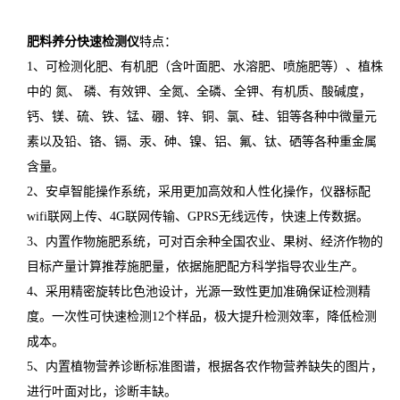
肥料养分快速检测仪
特点：
1、可检测化肥、有机肥（含叶面肥、水溶肥、喷施肥等）、植株
中的 氮、 磷、有效钾、全氮、全磷、全钾、有机质、酸碱度，
钙、镁、硫、铁、锰、硼、锌、铜、氯、硅、钼等各种中微量元
素以及铅、铬、镉、汞、砷、镍、铝、氟、钛、硒等各种重金属
含量。
2、安卓智能操作系统，采用更加高效和人性化操作，仪器标配
wifi联网上传、4G联网传输、GPRS无线远传，快速上传数据。
3、内置作物施肥系统，可对百余种全国农业、果树、经济作物的
目标产量计算推荐施肥量，依据施肥配方科学指导农业生产。
4、采用精密旋转比色池设计，光源一致性更加准确保证检测精
度。一次性可快速检测12个样品，极大提升检测效率，降低检测
成本。
5、内置植物营养诊断标准图谱，根据各农作物营养缺失的图片，
进行叶面对比，诊断丰缺。