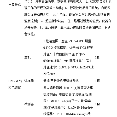
作；5、具有界面简单、数据处理功能强大，实现GC整套分析管
主要特点
理工作的严谨及高效自动化；6、智能控制后开门系统，自动跟
踪温度并动态调整 ，风门角度，即使室温附近也可实现精密的
温度控制； 7、超温保护功能：任一路超过设定的温度，仪器自
动并报警。8、压力保护，载气压力过低时自动关闭控温，保护
色谱柱。
1.控温范围：室温 5℃～400℃ 增量
0.1℃ 2.控温精度：优于±0.1℃3.程序
升温：十六阶阶间恒温时间0～
主机
1套
999min 增量0.1min 温度增量0.1℃ 4.
升温速率：200℃下 40℃/min 200℃上
20℃/min
进样器
分流/不分流毛细进样系统
1套
HM-GC气
相色谱仪
氢火焰检测器（FID）(1)圆筒型收集
极结构设计响应极高(2)灵敏度/检测
限： Mt≤1×10-12g/s(正十六烷/异辛
检测器
1套
烷)(3)基线噪声： Rn≤5×10-14A(4)基
线漂移： Rd≤1×10-14A/30min(5)线