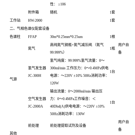
性： ≥106
附件箱
随机
1套
工作站
HW-2000
1套
二、气相色谱仪配套设备
色谱柱
FFAP
30m*0.25mm*0.25um
1根
高纯氮气钢瓶+氮气减压阀.（氮气
用户自
氮气
1瓶
99.999%）
备
氢气纯度：99.999%氢气流量：0～
氢气发生器
300ml/min 工作压力：0～0.4MPa供电
1台
JC-300H
电源：～220V ±10% 50Hz消耗功率：
气源
120W
输出流量：0～2000ml/min 输出压
空气发生器
力：0～0.4MPa工作噪音：＜
1台
JC-2000A
40Dbd(A)供电电源：～220V ±10%
50Hz消耗功率：130W
用户自
前处理
前处理提取试剂及设备
备
其他