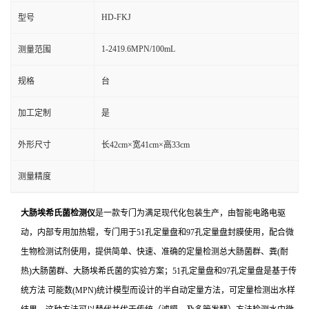
HD-FKJ
型号
1-2419.6MPN/100mL
测量范围
规格
台
加工定制
是
外形尺寸
长42cm×宽41cm×高33cm
测量精度
大肠埃希氏菌检测仪
是一款专门为满足现代化包装生产，由智能电路电驱
动，内部专用加热辊，专门用于51孔定量盘和97孔定量盘封膜使用，配合微
生物检测试剂使用，提供简单、快速、准确的定量检测总大肠菌群、粪(耐
热)大肠菌群、大肠埃希氏菌的实验方案；51孔定量盘和97孔定量盘是基于传
统方法 可能数(MPN)统计模型而设计的半自动定量方法，可定量检测出水样