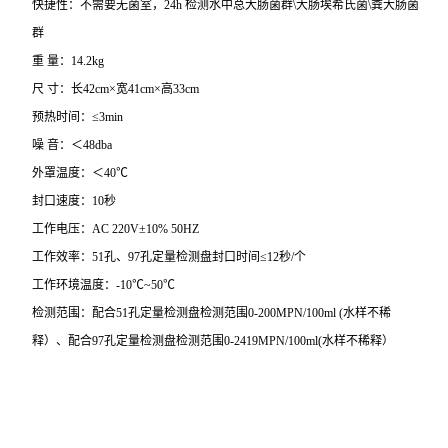
快捷性：不需要无菌室，24h 检测水中总大肠菌群\大肠埃希氏菌\粪大肠菌
群
重 量：14.2kg
尺 寸：长42cm×宽41cm×高33cm
预热时间：≤3min
噪 音：＜48dba
外罩温度：＜40℃
封口速度：10秒
工作电压：AC 220V±10% 50HZ
工作效率：51孔、97孔定量检测盘封口时间≤12秒/个
工作环境温度：-10℃~50℃
检测范围：配合51孔定量检测盘检测范围0-200MPN/100ml (水样不稀
释）、配合97孔定量检测盘检测范围0-2419MPN/100ml(水样不稀释）