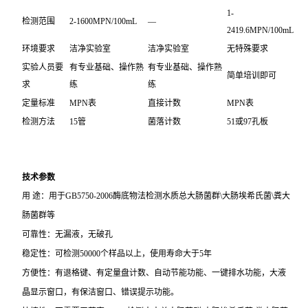
1-
检测范围
2-1600MPN/100mL
—
2419.6MPN/100mL
环境要求
洁净实验室
洁净实验室
无特殊要求
实验人员要
有专业基础、操作熟
有专业基础、操作熟
简单培训即可
求
练
练
定量标准
MPN表
直接计数
MPN表
检测方法
15管
菌落计数
51或97孔板
技术参数
用 途：用于GB5750-2006酶底物法检测水质总大肠菌群\大肠埃希氏菌\粪大
肠菌群等
可靠性：无漏液，无破孔
稳定性：可检测50000个样品以上，使用寿命大于5年
方便性：有退格键、有定量盘计数、自动节能功能、一键排水功能，大液
晶显示窗口，有保洁窗口、错误提示功能。