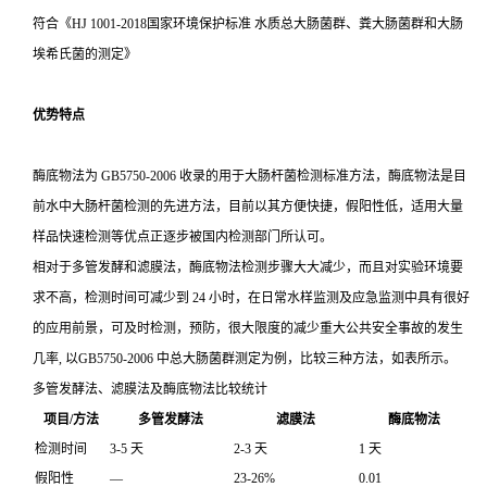
符合《HJ 1001-2018国家环境保护标准 水质总大肠菌群、粪大肠菌群和大肠
埃希氏菌的测定》
优势特点
酶底物法为 GB5750-2006 收录的用于大肠杆菌检测标准方法，酶底物法是目
前水中大肠杆菌检测的先进方法，目前以其方便快捷，假阳性低，适用大量
样品快速检测等优点正逐步被国内检测部门所认可。
相对于多管发酵和滤膜法，酶底物法检测步骤大大减少，而且对实验环境要
求不高，检测时间可减少到 24 小时，在日常水样监测及应急监测中具有很好
的应用前景，可及时检测，预防，很大限度的减少重大公共安全事故的发生
几率, 以GB5750-2006 中总大肠菌群测定为例，比较三种方法，如表所示。
多管发酵法、滤膜法及酶底物法比较统计
项目/方法
多管发酵法
滤膜法
酶底物法
检测时间
3-5 天
2-3 天
1 天
假阳性
—
23-26%
0.01