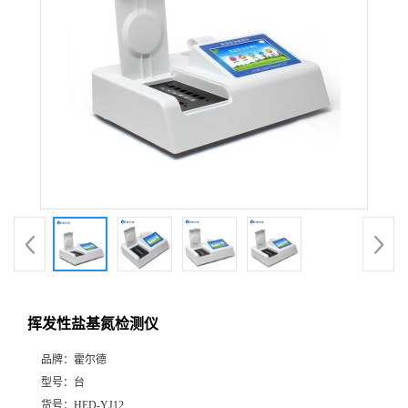
挥发性盐基氮检测仪
品牌：
霍尔德
型号：
台
货号：
HED-YJ12