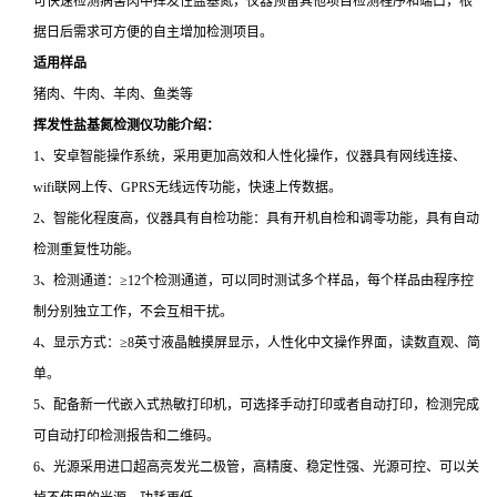
可快速检测病害肉中挥发性盐基氮，仪器预留其他项目检测程序和端口，根
据日后需求可方便的自主增加检测项目。
适用样品
猪肉、牛肉、羊肉、鱼类等
挥发性盐基氮检测仪
功能介绍：
1、安卓智能操作系统，采用更加高效和人性化操作，仪器具有网线连接、
wifi联网上传、GPRS无线远传功能，快速上传数据。
2、智能化程度高，仪器具有自检功能：具有开机自检和调零功能，具有自动
检测重复性功能。
3、检测通道：≥12个检测通道，可以同时测试多个样品，每个样品由程序控
制分别独立工作，不会互相干扰。
4、显示方式：≥8英寸液晶触摸屏显示，人性化中文操作界面，读数直观、简
单。
5、配备新一代嵌入式热敏打印机，可选择手动打印或者自动打印，检测完成
可自动打印检测报告和二维码。
6、光源采用进口超高亮发光二极管，高精度、稳定性强、光源可控、可以关