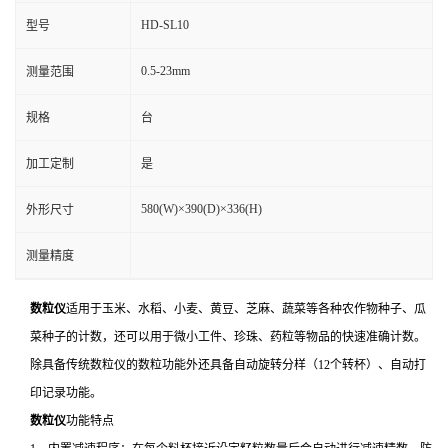
HD-SL10
型号
0.5-23mm
测量范围
规格
台
加工定制
是
580(W)×390(D)×336(H)
外形尺寸
测量精度
数粒仪
适用于玉米、水稻、小麦、黄豆、芝麻、蔬菜等各种农作物种子、瓜
菜种子的计数，还可以用于微小工件、珍珠、药粒等物品的快速准确计数。
除具备传统数粒仪的数粒功能外还具备自动旋转分样（12个转杯）、自动打
印记录功能。
数粒仪
功能特点