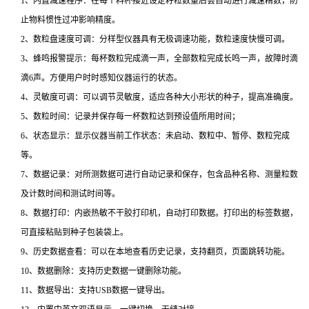
1、内置减速程序：在每个料杯接近设定籽粒数量后会自动进行减速精数，防
止物料惯性过冲影响精度。
2、数粒盘速度可调：分样型仪器具有无极调速功能，数粒速度快慢可调。
3、蜂鸣报警提示：每杯数粒完成滴一声，全部数粒完成长鸣一声，故障时滴
滴6声。方便用户时时感知仪器运行的状态。
4、灵敏度可调：可以调节灵敏度，适应各种大小形状的种子，提高准确度。
5、数粒时间：记录并保存每一杯数粒达到预设值所用时间；
6、状态显示：显示仪器当前工作状态：未启动、数粒中、暂停、数粒完成
等。
7、数据记录：对所测数据可进行自动记录和保存，包含品种名称、测量粒数
及计数时间和测试时间等。
8、数据打印：内嵌热敏不干胶打印机，自动打印数据。打印出的标签数据，
可直接粘贴到种子包装袋上。
9、历史数据查看：可以在本地查看历史记录，支持翻页，页面跳转功能。
10、数据删除：支持历史数据一键删除功能。
11、数据导出：支持USB数据一键导出。