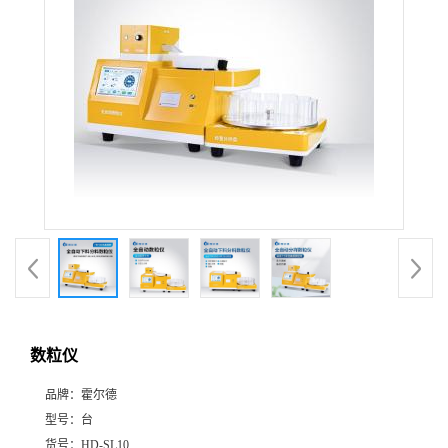
数粒仪
品牌：
霍尔德
型号：
台
货号：
HD-SL10