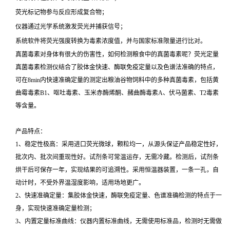
荧光标记物参与反应形成复合物；
仪器通过光学系统激发荧光并捕获信号；
系统软件将荧光强度转换为毒素浓度值，并与国家标准限量进行比对。
真菌毒素对身体有很大的伤害性，如何检测粮食中的真菌毒素呢？荧光定量
真菌毒素检测仪结合了胶体金快速、酶联免疫定量以及色谱法准确的特点，
可在8min内快速准确定量的测定出粮油谷物饲料中的多种真菌毒素，包括黄
曲霉毒素B1、呕吐毒素、玉米赤酶烯酮、赭曲酶毒素A、伏马菌素、T2毒素
等含量。
产品特点：
1、稳定性极高：采用进口荧光微球，颗粒均一，从源头保证产品稳定性好，
批次内、批次间重现性好。试剂条可常温运存，无需冷藏。检测后，试剂条
烘干后可保存一年，实现结果的可追溯性。采用恒温器装置，一条一孔，自
动计时，不受外界温湿度影响，适用场地更广。
2、快速准确定量：集胶体金快速，酶联免疫定量、色谱准确检测的特点于一
身，实现快速准确定量检测；
3、内置定量标准曲线：仪器内置标准曲线，无需使用标准品，检测时无需做