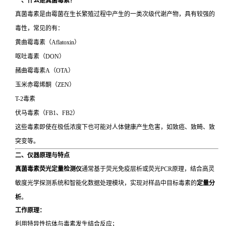
一、什么是真菌毒素？
真菌毒素是由霉菌在生长繁殖过程中产生的一类次级代谢产物，具有较强的
毒性，常见的有：
黄曲霉毒素（Aflatoxin）
呕吐毒素（DON）
赭曲霉毒素A（OTA）
玉米赤霉烯酮（ZEN）
T-2毒素
伏马毒素（FB1、FB2）
这些毒素即使在极低浓度下也可能对人体健康产生危害，如致癌、致畸、致
突变等。
二、仪器原理与特点
真菌毒素荧光定量检测仪
通常基于荧光免疫层析或荧光PCR原理，结合高灵
敏度光学探测系统和智能化数据处理模块，实现对样品中目标毒素的
定量分
析
。
工作原理：
利用特异性抗体与毒素发生结合反应；