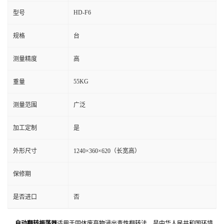
HD-F6
型号
规格
台
测量精度
高
55KG
重量
测量范围
广泛
加工定制
是
外形尺寸
1240×360×620（长宽高）
保修期
是否进口
否
自动翻转振荡器
适用于固体废弃物浸出毒性翻转法。是中华人民共和国环境