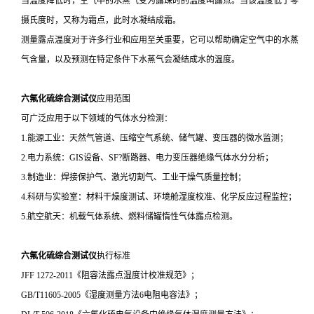
当温度降低时，空气中的水蒸气变为露珠时的温度叫露点。当该温度低于零
摄氏度时，又称为霜点，此时水凝结成霜。
测量露点温度对于许多行业和应用至关重要，它可以帮助确定空气中的水蒸
气含量，以及预测在特定条件下水蒸气会凝结成水的温度。
六氟化硫综合测试仪
应用范围
可广泛应用于以下领域的气体水分检测：
1.能源工业：天然气管道、压缩空气系统、储气罐、变压器的微水监测；
2.电力系统：GIS设备、SF?断路器、电力变压器绝缘气体水分分析；
3.制造业：焊接保护气、激光切割气、工业干燥气质量控制；
4.科研与实验室：材料干燥度测试、环境舱湿度校准、化学反应过程监控；
5.航空航天：机载气体系统、燃料储罐惰性气体露点检测。
六氟化硫综合测试仪
执行标准
JFF 1272-2011《阻容法露点湿度计校准规范》；
GB/T11605-2005《湿度测量方法6电阻电容法》；