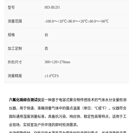
HD-BLD1
型号
测量范围
-100.0～+20℃\-80.0～+20℃\-60.0～+60℃
规格
台
加工定制
否
300×120×270mm
外形尺寸
测量精度
±1.0℃FS
六氟化硫综合测试仪
是一种基于电容式聚合物传感技术的气体水分含量检测
仪器，用于快速、准确测量气体中的露点温度（单位：℃或℉）。仪器符合
国际通用湿度测量标准，具备抗污染、响应快、稳定性高等特点，适用于工
业现场、实验室及户外环境的即时检测需求。