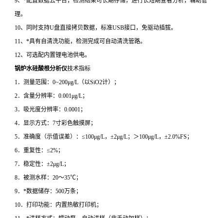
9、*配置数据云平台，检测结果可长期存储，进行长短期查看分析，辅助管
理。
10、同时支持U盘直接拷贝数据，标准USB接口，免驱动插拔。
11、*具有自清洗功能，检测完成可自动清洗管路。
12、可选配内置锂电池供电。
锅炉水硅酸根分析仪
技术指标
1．测量范围：0~200μg/L（以SiO2计）；
2．含量分辨率：0.001μg/L；
3．吸光度分辨率：0.0001；
4．显示方式：7寸彩色触摸屏；
5．准确度（示值误差）：≤100μg/L，±2μg/L；＞100μg/L，±2.0%FS；
6．重复性：≤2%；
7．稳定性：±2μg/L；
8．被测水样：20～35℃；
9．*数据储存：500万条；
10．打印功能：内置热敏打印机；