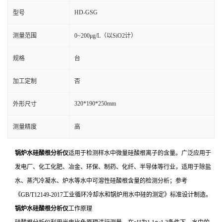
HD-GSG
型号
测量范围
0~200μg/L（以SiO2计）
规格
台
加工定制
否
320*190*250mm
外形尺寸
测量精度
高
锅炉水硅酸根分析仪
适用于检测样水中微量硅酸根离子的含量。广泛应用于
发电厂、化工化肥、冶金、环保、制药、化纤、半导体等行业，适用于除盐
水、蒸汽冷凝水、炉水等水中可溶性硅酸根含量的检测分析；参考
《GB/T12149-2017工业循环冷却水和锅炉用水中硅的测定》标准设计制造。
锅炉水硅酸根分析仪
工作原理