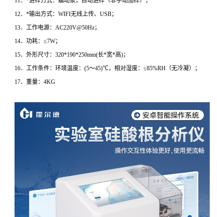
11．*进样方式：蠕动泵，自动进样（非手动加样）；
12．*输出方式：WIFI无线上传、USB；
13．工作电源：AC220V@50Hz；
14．功耗：≤7W；
15．外形尺寸：320*190*250mm(长*宽*高)；
16．工作条件：环境温度：(5～45)℃，相对湿度：≤85%RH（无冷凝）；
17．重量：4KG