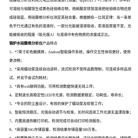
硅酸根分析仪利用光电比色原理进行测量。在pH为1.1～1.3条件下，水中的
可溶硅与钼酸铵生成黄色硅钼络合物，用硫酸亚铁铵溶液把硅钼络合物还原
成硅钼蓝，用硅酸根分析仪测定其硅含量，根据朗伯－比耳定律：当一束单
色平行光通过有色的溶液时，一部分光能被溶液吸收，若液层厚度不变，光
能被吸收的程度（吸光度A）与溶液中有色物质的浓度成正比。
锅炉水硅酸根分析仪
产品特点
1、*7英寸彩色触摸屏，Android智能操作系统，操作交互性体验更好，使用
更流畅；
2、*采用蠕动泵连续自动进样，流式检测不受样品数限制，可连续多样品测
试，并且节省试剂耗材；
3、*具有wifi联网功能，可将检测数据快速无线上传；
4、定制波长高稳定性LED冷光源，检测数据更稳定，功耗低，寿命长；
5、*专业的防尘盖设计，有效的保护了蠕动泵及软管工作；
6、智能恒流稳压，光强自动调节与校准，长时间连续工作光源无温漂现象；
7、内置高速热敏打印机，检测完成可自动打印检测报告；
8、*高容量16G存储容量，检测结果存储容量500万条。