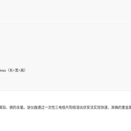
250mm（长×宽×高）
属铅、镉的含量。该仪器通过一次性三电极片阳极溶出伏安法实现快速、准确的重金