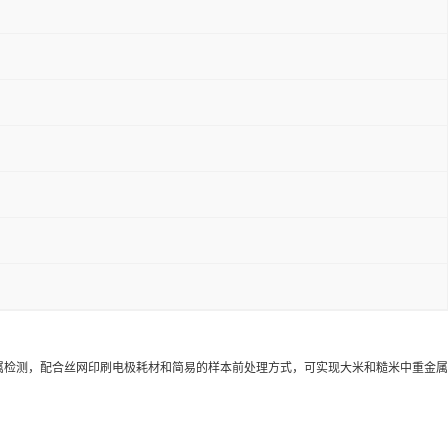
属检测，配合丝网印刷电极耗材和简易的样本前处理方式，可实现大米和糙米中重金属