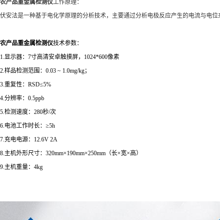
农产品重金属检测仪
工作原理：
伏安法是一种基于电化学原理的分析技术，主要通过分析电极反应产生的电流与电位
农产品重金属检测仪
技术参数：
1.显示器：7寸高清安卓触摸屏，1024*600像素
2.样品检测范围：0.03 ~ 1.0mg/kg；
3.重复性：RSD≤5%
4.分辨率：0.5ppb
5.检测速度：280秒/次
6.电池工作时长：≥5h
7.充电电源：12.6V 2A
8.主机外形尺寸：320mm×190mm×250mm（长×宽×高）
9.主机重量：4kg