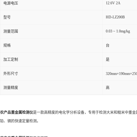
12.6V 2A
电源电压
HD-LZ200B
型号
0.03 ~ 1.0mg/kg
测量范围
规格
台
加工定制
是
外形尺寸
320mm×190mm×
测量精度
高
农产品重金属检测仪
是一款高精度的电化学分析设备，专用于检测大米和糙米中重金
铅、镉的快速定量检测。