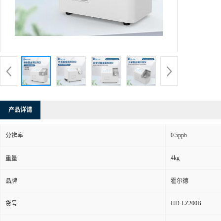
产品详请
0.5ppb
分辨率
4kg
重量
品牌
霍尔德
HD-LZ200B
货号