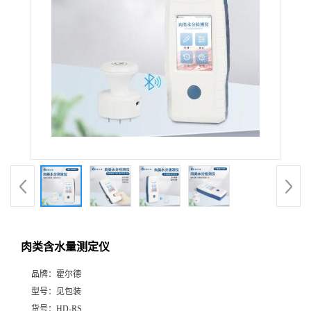
肉类含水量测定仪
品牌：
霍尔德
型号：
见包装
货号：
HD-RS