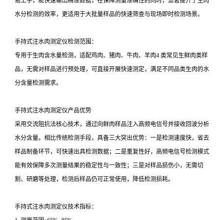
易上手，能快速输出精准数据，在保障测量准确性的同时，显著提升了生肉
水分检测的效率，更适用于大批量样品的快速筛查与现场即时检测场景。
手持式注水肉测定仪
检测范围：
专用于生肉含水量检测，适配鸡肉、猪肉、牛肉、羊肉4 类常见生鲜肉类样
品，无需对样品进行预处理，可直接开展快速测定，满足不同品类生肉的水
分含量检测需求。
手持式注水肉测定仪
产品优势
采用交流阻抗法核心技术，通过向鲜肉样品注入高频电信号并接收回波分析
水分含量。相比传统检测手段，具备三大突出优势：一是检测速度快，省去
样品制备环节，可快速出具检测数据；二是重复性好，高频电信号检测模式
能有效保障多次测量结果的稳定性与一致性；三是对样品损伤小，无需切
割、研磨等处理，检测后样品仍可正常使用，降低检测损耗。
手持式注水肉测定仪
技术指标：