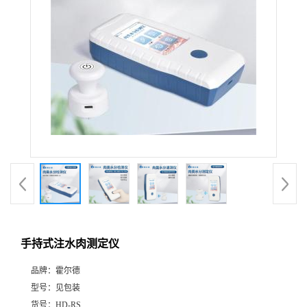
手持式注水肉测定仪
品牌：
霍尔德
型号：
见包装
货号：
HD-RS