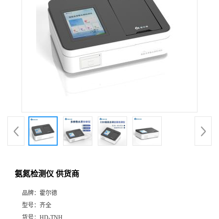
氨氮检测仪 供货商
品牌：
霍尔德
型号：
齐全
货号：
HD-TNH