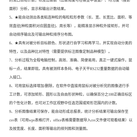
的虫口自动计数，以及出苗数（出苗角度可在模型中设置）、均匀度（投影
面积）分析，显示和输出计数结果。
5、★能自动测出各类粘连种粒的每粒粒形参数（长、宽、长宽比、面积、等
效直径[种粒面积对应圆直径]、周长等），能精准显示种粒外接矩形，并可
自动排序输出及可输出种粒排序分布图。
6、★具有对被分析目标颜色、形状进行自学习和再学习，并实现自动分类的
特性，以及品种比对特性（需要提供标注图像定制品种模型）。
7、分析过程为全程电脑控制，高效、准确、简便易用，真正一键式操作，鼠
标一点，结果即现。具有被测样本条码、电子天平RS232重量数据的自动输
入接口。
8、可用鼠标选择增加/删除，在软件中直接用鼠标对被分析完的图像进行手
工计数，可添加矩形、圆形以及自由形状种粒，以确保百分之100正确目标区
的个性化计数，也可对工作区视野中任选范围或矩形范围内的计数。
9、分析图像结果可保存，能自动形成总报表，统计分析结果可输出保存至
csv表（可用wps表格打开，office表格需要数据导入csv文件便可观看结果）以
及按宽度、长度、面积等输出的排列图和测量图。