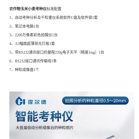
农作物玉米小麦考种仪
标准配置
1、自动考种分析及千粒重仪系统软件U盘及软件锁1套
2、笔记本电脑1台
3、2200万像素彩色拍摄仪1台
4、A3幅面超薄背光灯板1套
5、带RS232通讯接口的量程220g电子天平（精度1mg）1台
6、RS232接口通讯传输线1条
7、种粒成像盘1个