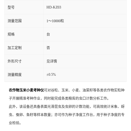
HD-KZ03
型号
测量范围
1～10000粒
规格
台
加工定制
否
外形尺寸
见详情
±0.5%
测量精度
农作物玉米小麦考种仪
可对谷粒、玉米、小麦、油菜籽等各类农作物实粒种
子开展精准考种作业，同时能完成各类粮库的虫口计数分析工作。
此外，该设备还具备表面光滑昆虫及虫卵的计数功能，可高效统计米象、蚜
虫、蚕卵、鱼籽等样本数量；亦可作为种子净度工作台，用于种子净度的专
业检验。