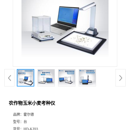
农作物玉米小麦考种仪
品牌：
霍尔德
型号：
台
货号：
HD-KZ03