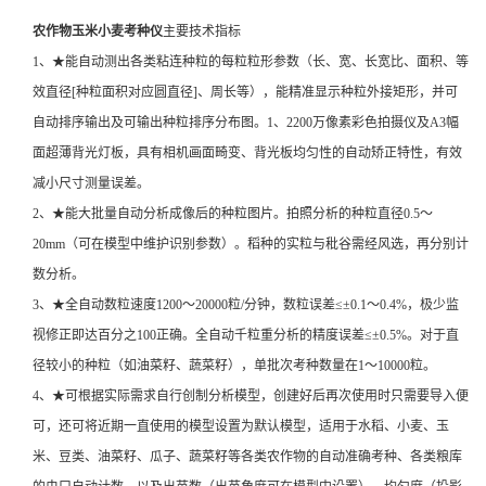
农作物玉米小麦考种仪
主要技术指标
1、★能自动测出各类粘连种粒的每粒粒形参数（长、宽、长宽比、面积、等
效直径[种粒面积对应圆直径]、周长等），能精准显示种粒外接矩形，并可
自动排序输出及可输出种粒排序分布图。
1、2200万像素彩色拍摄仪及A3幅
面超薄背光灯板，具有相机画面畸变、背光板均匀性的自动矫正特性，有效
减小尺寸测量误差。
2、★能大批量自动分析成像后的种粒图片。拍照分析的种粒直径0.5～
20mm（可在模型中维护识别参数）。稻种的实粒与秕谷需经风选，再分别计
数分析。
3、★全自动数粒速度1200～20000粒/分钟，数粒误差≤±0.1～0.4%，极少监
视修正即达百分之100正确。全自动千粒重分析的精度误差≤±0.5%。对于直
径较小的种粒（如油菜籽、蔬菜籽），单批次考种数量在1～10000粒。
4、★可根据实际需求自行创制分析模型，创建好后再次使用时只需要导入便
可，还可将近期一直使用的模型设置为默认模型，适用于水稻、小麦、玉
米、豆类、油菜籽、瓜子、蔬菜籽等各类农作物的自动准确考种、各类粮库