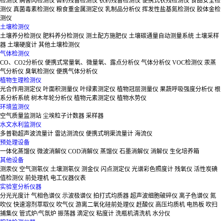
检测仪
病害肉检测仪
兽药残留检测仪
农药残留检测仪
便携式农残检测仪
食品安全检
测仪
真菌毒素检测仪
粮食重金属测定仪
乳制品分析仪
挥发性盐基氮检测仪
胶体金检
测仪
土壤检测仪
土壤养分检测仪
肥料养分检测仪
测土配方施肥仪
土壤碳通量自动测量系统
土壤采样
器
土壤硬度计
其他土壤检测仪
气体检测仪
CO、CO2分析仪
便携式常量氧、微量氧、露点分析仪
气体分析仪
VOC检测仪
汞蒸
气分析仪
臭氧检测仪
便携气体分析仪
植物生理检测仪
光合作用测定仪
叶面积测量仪
叶绿素测定仪
植物冠层测量仪
果蔬呼吸强度分析仪
根
系分析系统
树木年轮分析仪
植物元素测定仪
植物水势仪
环境监测仪
空气质量监测站
尘埃粒子计数器
采样器
水文水利监测仪
多普勒超声波流量计
雷达测流仪
便携式明渠流量计
海流仪
预处理设备
一体化蒸馏仪
微波消解仪
COD消解仪
蒸馏仪
石墨消解仪
消解仪
生化培养箱
其他设备
测汞仪
空气测氡仪
土壤测氡仪
测金仪
闪点测定仪
光谱彩色照度计
残氧仪
活性炭碘
值检测仪
前处理机
电工仪器仪表
实验室分析仪器
分光光度计
气相色谱仪
示波极谱仪
拍打式均质器
超声波细胞破碎仪
离子色谱仪
氮
吹仪
快速溶剂萃取仪
吹气仪
游离二氧化硅前处理仪
赶酸仪
高压均质机
电热板
吹扫
捕集仪
管式炉/气氛炉
振荡器
滴定仪
粘度计
洗瓶机清洗机
水分仪