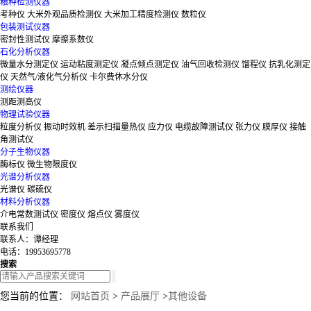
粮种检测仪器
考种仪
大米外观品质检测仪
大米加工精度检测仪
数粒仪
包装测试仪器
密封性测试仪
摩擦系数仪
石化分析仪器
微量水分测定仪
运动粘度测定仪
凝点倾点测定仪
油气回收检测仪
馏程仪
抗乳化测定
仪
天然气/液化气分析仪
卡尔费休水分仪
测绘仪器
测距测高仪
物理试验仪器
粒度分析仪
振动时效机
差示扫描量热仪
应力仪
电缆故障测试仪
张力仪
膜厚仪
接触
角测试仪
分子生物仪器
酶标仪
微生物限度仪
光谱分析仪器
光谱仪
碳硫仪
材料分析仪器
介电常数测试仪
密度仪
熔点仪
雾度仪
联系我们
联系人：谭经理
电话：19953695778
搜索
您当前的位置：
网站首页
>
产品展厅
>
其他设备