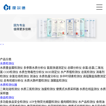
<
>
产品分类
水质检测仪
水质重金属检测仪
多参数水质分析仪
氨氮快速测定仪
总磷分析仪
余氯/总氯/二氧化
氯
COD检测仪
水质生物毒性分析仪
BOD测定仪
水产养殖检测仪
总氮检测仪
消毒剂
检测仪
余氯在线检测仪
测油仪
水质色度分析仪
水中叶绿素检测仪
高锰酸盐指数测定
仪
总有机碳分析仪
水质大肠杆菌检测仪
溴酸盐检测仪
水质检测仪器
二氧化硅检测仪
水质三氮检测仪
浊度检测仪
便携式水质采样器
水质在线监测仪
水质
采样器
食品检测仪
多功能食品安全检测仪
ATP生物荧光细菌检测仪
瘦肉精检测仪
水产品检测仪
食用油