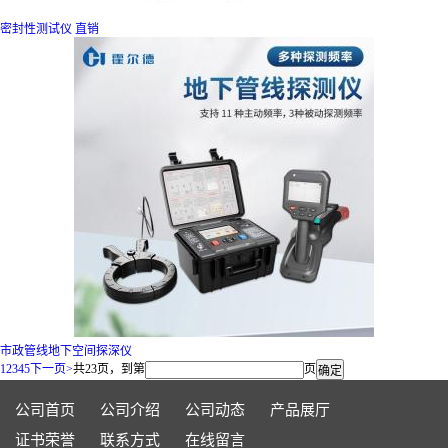
密封性测试仪 直销
市政管线地下空间探深仪
1
2
3
4
5
下一页>
共23页，到第
页
公司首页
公司介绍
公司动态
产品展厅
证书荣誉
联系方式
在线留言