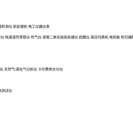
值检测仪
前处理机
电工仪器仪表
吹仪
快速溶剂萃取仪
吹气仪
游离二氧化硅前处理仪
赶酸仪
高压均质机
电热板
吹扫捕
仪
天然气/液化气分析仪
卡尔费休水分仪
角测试仪