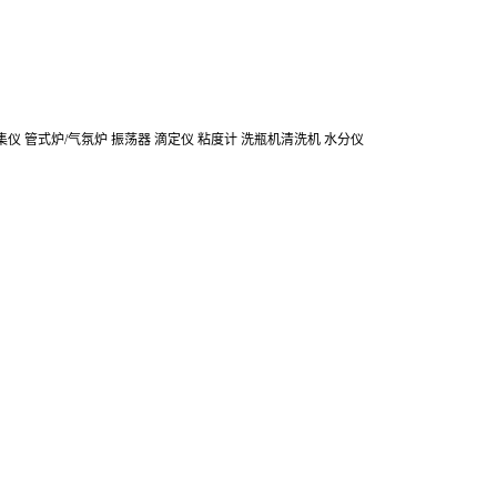
集仪
管式炉/气氛炉
振荡器
滴定仪
粘度计
洗瓶机清洗机
水分仪