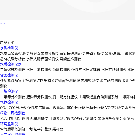
<
>
产品分类
水质检测仪
水质重金属检测仪
多参数水质分析仪
氨氮快速测定仪
总磷分析仪
余氯/总氯/二氧化
总有机碳分析仪
水质大肠杆菌检测仪
溴酸盐检测仪
水质检测仪器
二氧化硅检测仪
水质三氮检测仪
浊度检测仪
便携式水质采样器
水质在线监测仪
水质
食品检测仪
多功能食品安全检测仪
ATP生物荧光细菌检测仪
瘦肉精检测仪
水产品检测仪
食用油
测仪
土壤检测仪
土壤养分检测仪
肥料养分检测仪
测土配方施肥仪
土壤碳通量自动测量系统
土壤采样
气体检测仪
CO、CO2分析仪
便携式常量氧、微量氧、露点分析仪
气体分析仪
VOC检测仪
汞蒸
植物生理检测仪
光合作用测定仪
叶面积测量仪
叶绿素测定仪
植物冠层测量仪
果蔬呼吸强度分析仪
根
环境监测仪
空气质量监测站
尘埃粒子计数器
采样器