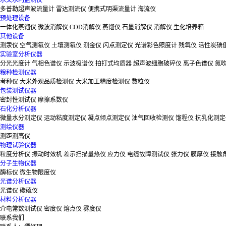
水文水利监测仪
多普勒超声波流量计
雷达测流仪
便携式明渠流量计
海流仪
预处理设备
一体化蒸馏仪
微波消解仪
COD消解仪
蒸馏仪
石墨消解仪
消解仪
生化培养箱
其他设备
测汞仪
空气测氡仪
土壤测氡仪
测金仪
闪点测定仪
光谱彩色照度计
残氧仪
活性炭碘
实验室分析仪器
分光光度计
气相色谱仪
示波极谱仪
拍打式均质器
超声波细胞破碎仪
离子色谱仪
氮
粮种检测仪器
考种仪
大米外观品质检测仪
大米加工精度检测仪
数粒仪
包装测试仪器
密封性测试仪
摩擦系数仪
石化分析仪器
微量水分测定仪
运动粘度测定仪
凝点倾点测定仪
油气回收检测仪
馏程仪
抗乳化测定
测绘仪器
测距测高仪
物理试验仪器
粒度分析仪
振动时效机
差示扫描量热仪
应力仪
电缆故障测试仪
张力仪
膜厚仪
接触
分子生物仪器
酶标仪
微生物限度仪
光谱分析仪器
光谱仪
碳硫仪
材料分析仪器
介电常数测试仪
密度仪
熔点仪
雾度仪
联系我们