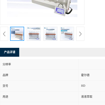
产品详请
分辨率
品牌
霍尔德
HD
货号
用途
液液萃取