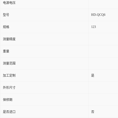
电源电压
HD-QCQ6
型号
123
规格
测量精度
重量
测量范围
加工定制
是
外形尺寸
保修期
是否进口
否