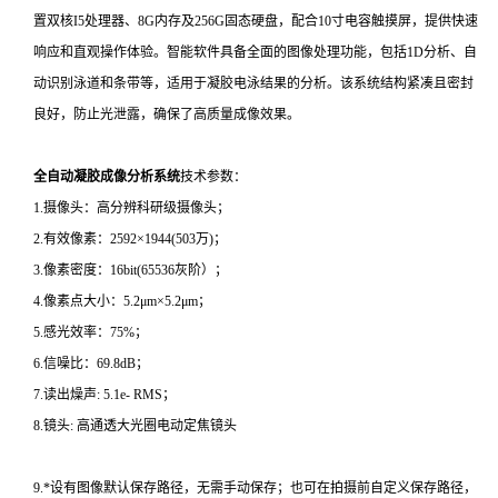
置双核I5处理器、8G内存及256G固态硬盘，配合10寸电容触摸屏，提供快速
响应和直观操作体验。智能软件具备全面的图像处理功能，包括1D分析、自
动识别泳道和条带等，适用于凝胶电泳结果的分析。该系统结构紧凑且密封
良好，防止光泄露，确保了高质量成像效果。
全自动凝胶成像分析系统
技术参数：
1.摄像头：高分辨科研级摄像头；
2.有效像素：2592×1944(503万)；
3.像素密度：16bit(65536灰阶）；
4.像素点大小：5.2μm×5.2μm；
5.感光效率：75%；
6.信噪比：69.8dB；
7.读出燥声: 5.1e- RMS；
8.镜头: 高通透大光圈电动定焦镜头
9.*设有图像默认保存路径，无需手动保存；也可在拍摄前自定义保存路径，