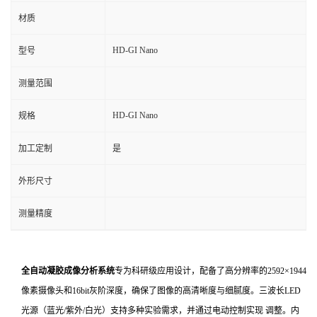
材质
HD-GI Nano
型号
测量范围
HD-GI Nano
规格
加工定制
是
外形尺寸
测量精度
全自动凝胶成像分析系统
专为科研级应用设计，配备了高分辨率的2592×1944
像素摄像头和16bit灰阶深度，确保了图像的高清晰度与细腻度。三波长LED
光源（蓝光/紫外/白光）支持多种实验需求，并通过电动控制实现 调整。内