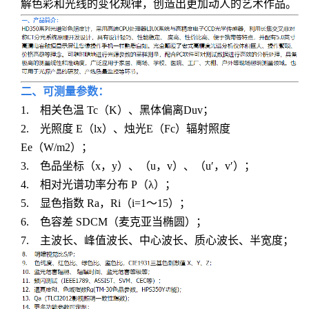
解色彩和光线的变化规律，创造出更加动人的艺术作品。
二、可测量参数：
1. 相关色温 Tc（K）、黑体偏离Duv；
2. 光照度 E（lx）、烛光E（Fc）辐射照度
Ee（W/m2）；
3. 色品坐标（x，y）、（u，v）、（u′，v′）；
4. 相对光谱功率分布 P（λ）；
5. 显色指数 Ra，Ri（i=1～15）；
6. 色容差 SDCM（麦克亚当椭圆）；
7. 主波长、峰值波长、中心波长、质心波长、半宽度；