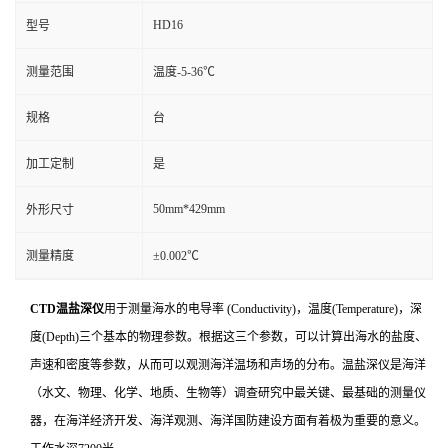
HD16
型号
测量范围
温度-5-36℃
规格
台
加工定制
是
50mm*429mm
外形尺寸
测量精度
±0.002℃
CTD温盐深仪
用于测量海水的电导率 (Conductivity)，温度(Temperature)，深
度(Depth)三个基本的物理参数。根据这三个参数，可以计算出海水的盐度、
声速和密度等参数，从而可以观测海洋温场和声场的分布。温盐深仪是海洋
（水文、物理、化学、地质、生物等）调查研究中最关键、最基础的测量仪
器，在海洋经济开发、海洋观测、海洋国防建设方面有着极为重要的意义。