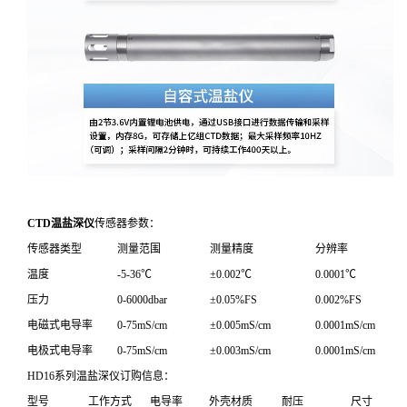
CTD温盐深仪
传感器参数：
传感器类型
测量范围
测量精度
分辨率
温度
-5-36℃
±0.002℃
0.0001℃
压力
0-6000dbar
±0.05%FS
0.002%FS
电磁式电导率
0-75mS/cm
±0.005mS/cm
0.0001mS/cm
电极式电导率
0-75mS/cm
±0.003mS/cm
0.0001mS/cm
HD16系列温盐深仪订购信息：
型号
工作方式
电导率
外壳材质
耐压
尺寸