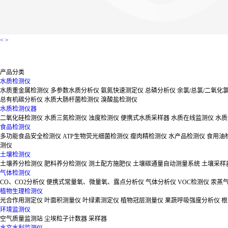
<
>
产品分类
水质检测仪
水质重金属检测仪
多参数水质分析仪
氨氮快速测定仪
总磷分析仪
余氯/总氯/二氧化
总有机碳分析仪
水质大肠杆菌检测仪
溴酸盐检测仪
水质检测仪器
二氧化硅检测仪
水质三氮检测仪
浊度检测仪
便携式水质采样器
水质在线监测仪
水质
食品检测仪
多功能食品安全检测仪
ATP生物荧光细菌检测仪
瘦肉精检测仪
水产品检测仪
食用油
测仪
土壤检测仪
土壤养分检测仪
肥料养分检测仪
测土配方施肥仪
土壤碳通量自动测量系统
土壤采样
气体检测仪
CO、CO2分析仪
便携式常量氧、微量氧、露点分析仪
气体分析仪
VOC检测仪
汞蒸
植物生理检测仪
光合作用测定仪
叶面积测量仪
叶绿素测定仪
植物冠层测量仪
果蔬呼吸强度分析仪
根
环境监测仪
空气质量监测站
尘埃粒子计数器
采样器