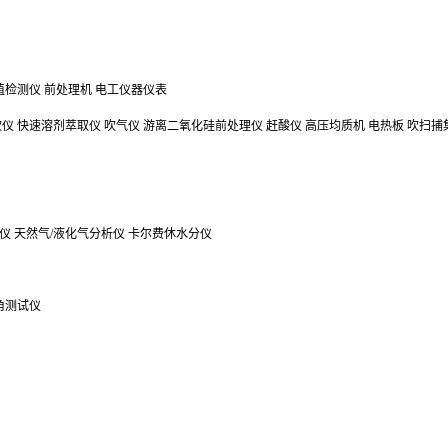
值检测仪
前处理机
电工仪器仪表
吹仪
快速溶剂萃取仪
吹气仪
游离二氧化硅前处理仪
赶酸仪
高压均质机
电热板
吹扫捕
仪
天然气/液化气分析仪
卡尔费休水分仪
角测试仪