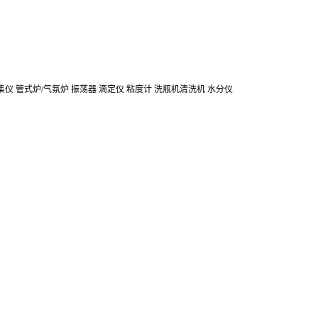
集仪
管式炉/气氛炉
振荡器
滴定仪
粘度计
洗瓶机清洗机
水分仪