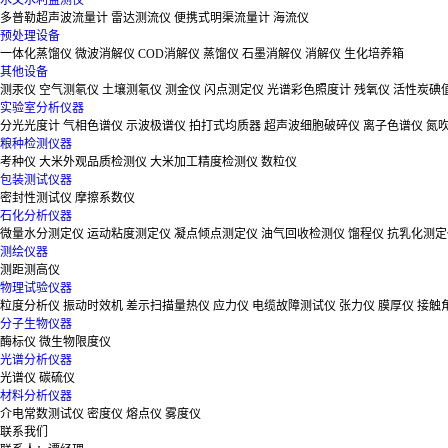
水文水利监测仪
多普勒超声波流量计
雷达测流仪
便携式明渠流量计
海流仪
预处理设备
一体化蒸馏仪
微波消解仪
COD消解仪
蒸馏仪
石墨消解仪
消解仪
生化培养箱
其他设备
测汞仪
空气测氡仪
土壤测氡仪
测金仪
闪点测定仪
光谱彩色照度计
残氧仪
活性炭碘
实验室分析仪器
分光光度计
气相色谱仪
示波极谱仪
拍打式均质器
超声波细胞破碎仪
离子色谱仪
氮
粮种检测仪器
考种仪
大米外观品质检测仪
大米加工精度检测仪
数粒仪
包装测试仪器
密封性测试仪
摩擦系数仪
石化分析仪器
微量水分测定仪
运动粘度测定仪
凝点倾点测定仪
油气回收检测仪
馏程仪
抗乳化测定
测绘仪器
测距测高仪
物理试验仪器
粒度分析仪
振动时效机
差示扫描量热仪
应力仪
电缆故障测试仪
张力仪
膜厚仪
接触
分子生物仪器
酶标仪
微生物限度仪
光谱分析仪器
光谱仪
碳硫仪
材料分析仪器
介电常数测试仪
密度仪
熔点仪
雾度仪
联系我们