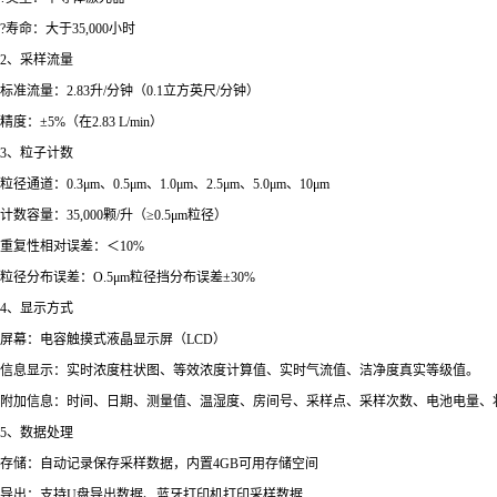
?寿命：大于35,000小时
2、采样流量
标准流量：2.83升/分钟（0.1立方英尺/分钟）
精度：±5%（在2.83 L/min）
3、粒子计数
粒径通道：0.3μm、0.5μm、1.0μm、2.5μm、5.0μm、10μm
计数容量：35,000颗/升（≥0.5μm粒径）
重复性相对误差：＜10%
粒径分布误差：O.5μm粒径挡分布误差±30%
4、显示方式
屏幕：电容触摸式液晶显示屏（LCD）
信息显示：实时浓度柱状图、等效浓度计算值、实时气流值、洁净度真实等级值。
附加信息：时间、日期、测量值、温湿度、房间号、采样点、采样次数、电池电量、
5、数据处理
存储：自动记录保存采样数据，内置4GB可用存储空间
导出：支持U盘导出数据、蓝牙打印机打印采样数据