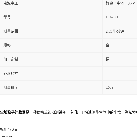
电源电压
锂离子电池，3.7V，
HD-SCL
型号
测量范围
2.83升/分钟
规格
台
加工定制
是
外形尺寸
±5%
测量精度
尘埃粒子计数器
是一种便携式的检测设备，专门用于快速测量空气中的尘埃、颗粒物
标准与认证