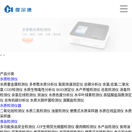
<
>
产品分类
水质检测仪
水质重金属检测仪
多参数水质分析仪
氨氮快速测定仪
总磷分析仪
余氯/总氯/二氧化
氯
COD检测仪
水质生物毒性分析仪
BOD测定仪
水产养殖检测仪
总氮检测仪
消毒剂
检测仪
余氯在线检测仪
测油仪
水质色度分析仪
水中叶绿素检测仪
高锰酸盐指数测定
仪
总有机碳分析仪
水质大肠杆菌检测仪
溴酸盐检测仪
水质检测仪器
二氧化硅检测仪
水质三氮检测仪
浊度检测仪
便携式水质采样器
水质在线监测仪
水质
采样器
食品检测仪
多功能食品安全检测仪
ATP生物荧光细菌检测仪
瘦肉精检测仪
水产品检测仪
食用油