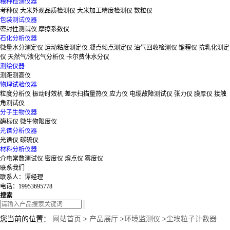
粮种检测仪器
考种仪
大米外观品质检测仪
大米加工精度检测仪
数粒仪
包装测试仪器
密封性测试仪
摩擦系数仪
石化分析仪器
微量水分测定仪
运动粘度测定仪
凝点倾点测定仪
油气回收检测仪
馏程仪
抗乳化测定
仪
天然气/液化气分析仪
卡尔费休水分仪
测绘仪器
测距测高仪
物理试验仪器
粒度分析仪
振动时效机
差示扫描量热仪
应力仪
电缆故障测试仪
张力仪
膜厚仪
接触
角测试仪
分子生物仪器
酶标仪
微生物限度仪
光谱分析仪器
光谱仪
碳硫仪
材料分析仪器
介电常数测试仪
密度仪
熔点仪
雾度仪
联系我们
联系人：谭经理
电话：19953695778
搜索
您当前的位置：
网站首页
>
产品展厅
>
环境监测仪
>
尘埃粒子计数器