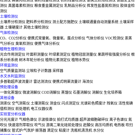
检测仪
病害肉检测仪
兽药残留检测仪
农药残留检测仪
便携式农残检测仪
食品安全检
测仪
真菌毒素检测仪
粮食重金属测定仪
乳制品分析仪
挥发性盐基氮检测仪
胶体金检
测仪
土壤检测仪
土壤养分检测仪
肥料养分检测仪
测土配方施肥仪
土壤碳通量自动测量系统
土壤采样
器
土壤硬度计
其他土壤检测仪
气体检测仪
CO、CO2分析仪
便携式常量氧、微量氧、露点分析仪
气体分析仪
VOC检测仪
汞蒸
气分析仪
臭氧检测仪
便携气体分析仪
植物生理检测仪
光合作用测定仪
叶面积测量仪
叶绿素测定仪
植物冠层测量仪
果蔬呼吸强度分析仪
根
系分析系统
树木年轮分析仪
植物元素测定仪
植物水势仪
环境监测仪
空气质量监测站
尘埃粒子计数器
采样器
水文水利监测仪
多普勒超声波流量计
雷达测流仪
便携式明渠流量计
海流仪
预处理设备
一体化蒸馏仪
微波消解仪
COD消解仪
蒸馏仪
石墨消解仪
消解仪
生化培养箱
其他设备
测汞仪
空气测氡仪
土壤测氡仪
测金仪
闪点测定仪
光谱彩色照度计
残氧仪
活性炭碘
值检测仪
前处理机
电工仪器仪表
实验室分析仪器
分光光度计
气相色谱仪
示波极谱仪
拍打式均质器
超声波细胞破碎仪
离子色谱仪
氮
吹仪
快速溶剂萃取仪
吹气仪
游离二氧化硅前处理仪
赶酸仪
高压均质机
电热板
吹扫
捕集仪
管式炉/气氛炉
振荡器
滴定仪
粘度计
洗瓶机清洗机
水分仪