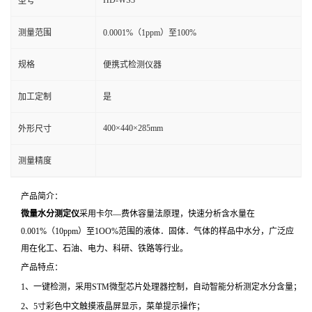
型号
测量范围
0.0001%（1ppm）至100%
规格
便携式检测仪器
加工定制
是
400×440×285mm
外形尺寸
测量精度
产品简介：
微量水分测定仪
采用卡尔—费休容量法原理，快速分析含水量在
0.001%（10ppm）至1OO%范围的液体．固体．气体的样品中水分，广泛应
用在化工、石油、电力、科研、铁路等行业。
产品特点：
1、一键检测，采用STM微型芯片处理器控制，自动智能分析测定水分含量；
2、5寸彩色中文触摸液晶屏显示，菜单提示操作；