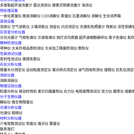
水文水利监测仪
多普勒超声波流量计
雷达测流仪
便携式明渠流量计
海流仪
预处理设备
一体化蒸馏仪
微波消解仪
COD消解仪
蒸馏仪
石墨消解仪
消解仪
生化培养箱
其他设备
测汞仪
空气测氡仪
土壤测氡仪
测金仪
闪点测定仪
光谱彩色照度计
残氧仪
活性炭碘
实验室分析仪器
分光光度计
气相色谱仪
示波极谱仪
拍打式均质器
超声波细胞破碎仪
离子色谱仪
氮
粮种检测仪器
考种仪
大米外观品质检测仪
大米加工精度检测仪
数粒仪
包装测试仪器
密封性测试仪
摩擦系数仪
石化分析仪器
微量水分测定仪
运动粘度测定仪
凝点倾点测定仪
油气回收检测仪
馏程仪
抗乳化测定
测绘仪器
测距测高仪
物理试验仪器
粒度分析仪
振动时效机
差示扫描量热仪
应力仪
电缆故障测试仪
张力仪
膜厚仪
接触
分子生物仪器
酶标仪
微生物限度仪
光谱分析仪器
光谱仪
碳硫仪
材料分析仪器
介电常数测试仪
密度仪
熔点仪
雾度仪
联系我们