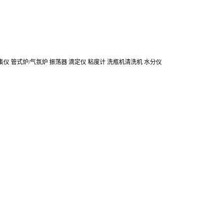
集仪
管式炉/气氛炉
振荡器
滴定仪
粘度计
洗瓶机清洗机
水分仪