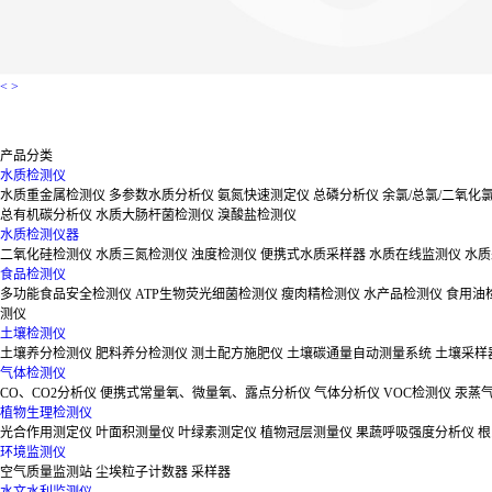
<
>
产品分类
水质检测仪
水质重金属检测仪
多参数水质分析仪
氨氮快速测定仪
总磷分析仪
余氯/总氯/二氧化
总有机碳分析仪
水质大肠杆菌检测仪
溴酸盐检测仪
水质检测仪器
二氧化硅检测仪
水质三氮检测仪
浊度检测仪
便携式水质采样器
水质在线监测仪
水质
食品检测仪
多功能食品安全检测仪
ATP生物荧光细菌检测仪
瘦肉精检测仪
水产品检测仪
食用油
测仪
土壤检测仪
土壤养分检测仪
肥料养分检测仪
测土配方施肥仪
土壤碳通量自动测量系统
土壤采样
气体检测仪
CO、CO2分析仪
便携式常量氧、微量氧、露点分析仪
气体分析仪
VOC检测仪
汞蒸
植物生理检测仪
光合作用测定仪
叶面积测量仪
叶绿素测定仪
植物冠层测量仪
果蔬呼吸强度分析仪
根
环境监测仪
空气质量监测站
尘埃粒子计数器
采样器