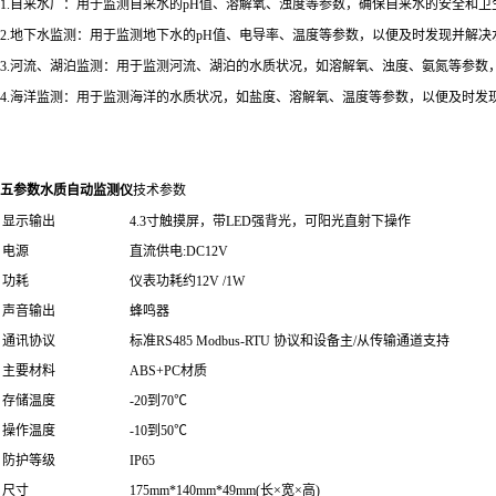
1.自来水厂：用于监测自来水的pH值、溶解氧、浊度等参数，确保自来水的安全和卫
2.地下水监测：用于监测地下水的pH值、电导率、温度等参数，以便及时发现并解决
3.河流、湖泊监测：用于监测河流、湖泊的水质状况，如溶解氧、浊度、氨氮等参数
4.海洋监测：用于监测海洋的水质状况，如盐度、溶解氧、温度等参数，以便及时发
五参数水质自动监测仪
技术参数
显示输出
4.3寸触摸屏，带LED强背光，可阳光直射下操作
电源
直流供电:DC12V
功耗
仪表功耗约12V /1W
声音输出
蜂鸣器
通讯协议
标准RS485 Modbus-RTU 协议和设备主/从传输通道支持
主要材料
ABS+PC材质
存储温度
-20到70℃
操作温度
-10到50℃
防护等级
IP65
尺寸
175mm*140mm*49mm(长×宽×高)