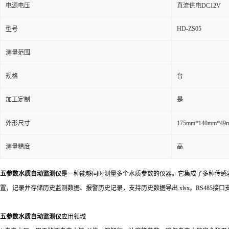
电源电压
直流供电DC12V
HD-ZS05
型号
测量范围
规格
台
加工定制
是
外形尺寸
175mm*140mm*4
测量精度
高
五参数水质自动监测仪
是一种能够同时测量多个水质参数的仪器。它集成了多种传感
置，记录并存储历史监测数据、报警历史记录，支持历史数据导出.xlsx。RS485接口
五参数水质自动监测仪
应用领域