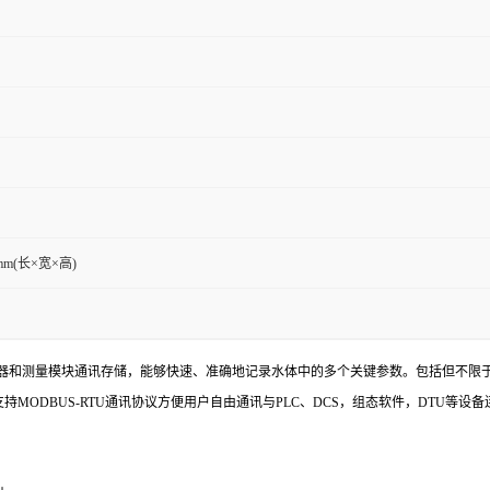
9mm(长×宽×高)
器和测量模块通讯存储，能够快速、准确地记录水体中的多个关键参数。包括但不限于
支持MODBUS-RTU通讯协议方便用户自由通讯与PLC、DCS，组态软件，DTU等设