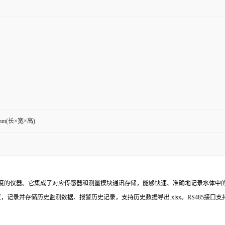
9mm(长×宽×高)
浊度的仪器。它集成了对应传感器和测量模块通讯存储，能够快速、准确地记录水体中
并存储历史监测数据、报警历史记录，支持历史数据导出.xlsx。RS485接口支持M