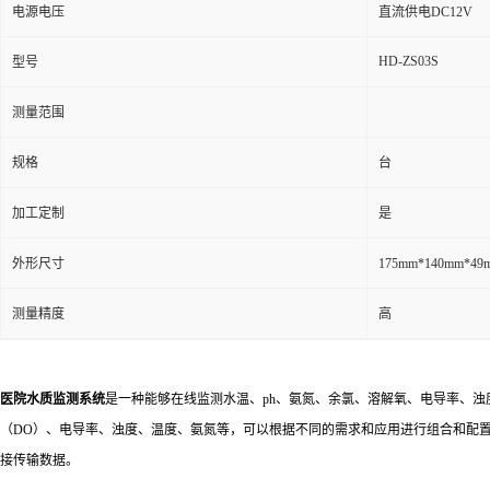
电源电压
直流供电DC12V
HD-ZS03S
型号
测量范围
规格
台
加工定制
是
外形尺寸
175mm*140mm*4
测量精度
高
医院水质监测系统
是一种能够在线监测水温、ph、氨氮、余氯、溶解氧、电导率、
（DO）、电导率、浊度、温度、氨氮等，可以根据不同的需求和应用进行组合和配置，记录
接传输数据。