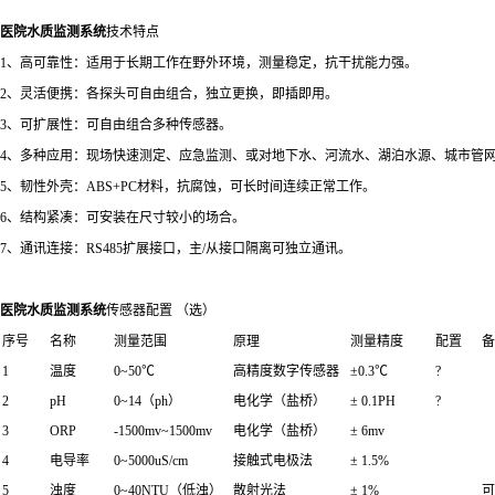
医院水质监测系统
技术特点
1、高可靠性：适用于长期工作在野外环境，测量稳定，抗干扰能力强。
2、灵活便携：各探头可自由组合，独立更换，即插即用。
3、可扩展性：可自由组合多种传感器。
4、多种应用：现场快速测定、应急监测、或对地下水、河流水、湖泊水源、城市管
5、韧性外壳：ABS+PC材料，抗腐蚀，可长时间连续正常工作。
6、结构紧凑：可安装在尺寸较小的场合。
7、通讯连接：RS485扩展接口，主/从接口隔离可独立通讯。
医院水质监测系统
传感器配置 （选）
序号
名称
测量范围
原理
测量精度
配置
备
1
温度
0~50℃
高精度数字传感器
±0.3℃
?
2
pH
0~14（ph）
电化学（盐桥）
± 0.1PH
?
3
ORP
-1500mv~1500mv
电化学（盐桥）
± 6mv
4
电导率
0~5000uS/cm
接触式电极法
± 1.5%
5
浊度
0~40NTU（低浊）
散射光法
± 1%
可