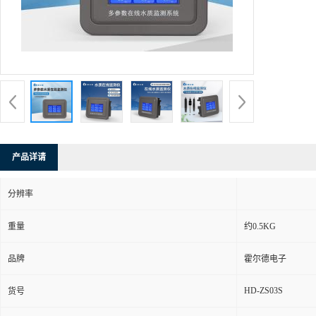
产品详请
分辨率
重量
约0.5KG
品牌
霍尔德电子
HD-ZS03S
货号