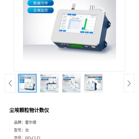
尘埃颗粒物计数仪
品牌：
霍尔德
型号：
台
货号：
HD-CLZ1