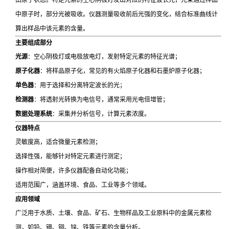
中原子时，部分光被吸收。仪器测量吸收前后光强的变化，结合标准曲线计
算出样品中该元素的含量。
主要组成部分
光源
：空心阴极灯或电极放电灯，发射特定元素的特征光谱；
原子化器
：将样品原子化，常见的有火焰原子化器和石墨炉原子化器；
单色器
：用于选择和分离特定波长的光；
检测器
：将透射光转换为电信号，通常采用光电倍增管；
数据处理系统
：采集并分析信号，计算元素浓度。
仪器特点
灵敏度高，适合微量元素检测；
选择性强，能够针对特定元素进行测定；
操作相对简便，许多仪器配备自动化功能；
适用范围广，涵盖环境、食品、工业等多个领域。
应用领域
广泛用于水质、土壤、食品、矿石、生物样品及工业原料中的金属元素检
测，如铅、镉、铜、锌、铁等元素的含量分析。