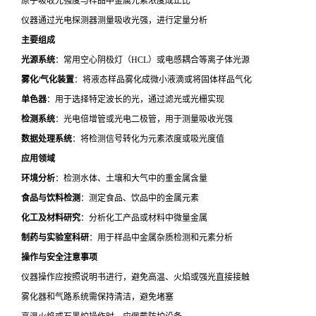
原子吸收光强度与样品中金属元素浓度成正比
仪器通过光电探测器测量吸收光强，进行定量分析
主要组成
光源系统
：常用空心阴极灯（HCL）或电感耦合等离子体光源
雾化/气化装置
：将液态样品雾化成微小液滴或将固体样品气化
单色器
：用于选择特定波长的光，通过滤光或光栅实现
检测系统
：光电倍增管或光电二极管，用于测量吸收光强
数据处理系统
：将检测信号转化为元素浓度或吸光度值
应用领域
环境分析
：检测水体、土壤和大气中的重金属含量
食品与饮料检测
：测定食品、饮品中的金属元素
化工及材料研究
：分析化工产品或材料中微量金属
制药与实验室科研
：用于样品中金属杂质检测和元素分析
操作与安全注意事项
仪器操作应按照说明书进行，避免高温、火焰或强光直接接触
雾化器和气路系统需保持清洁，避免堵塞