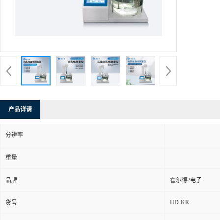
产品详请
分辨率
重量
品牌
霍尔德?电子
HD-KR
货号