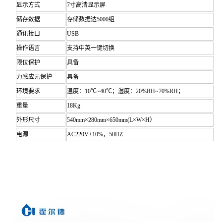
显示方式
7寸高清显示屏
储存数据
存储数据达5000组
通讯接口
USB
操作语言
支持中英一键切换
限位保护
具备
力感应元保护
具备
环境要求
温度：10℃~40℃；湿度：20%RH~70%RH；
重量
18Kg
外形尺寸
540mm×280mm×650mm(L×W×H）
电源
AC220V±10%，50HZ