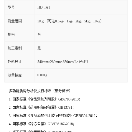
HD-TA1
型号
测量范围
5Kg （可选0.5kg、1kg、2kg、5kg、10kg）
规格
台
加工定制
是
外形尺寸
540mm×280mm×650mm(L×W×H）
0.001g
测量精度
多功能质构分析仪执行标准（部分标准）
1. 国家标准《食品添加剂明胶》GB6783-2013；
2. 国家标准《药用明胶硬胶囊》GB13731；
3. 国家标准《食品添加剂明胶 可得然胶》GB28304-2012；
4. 国家标准《冷冻鱼糜》GB/T36187-2018；