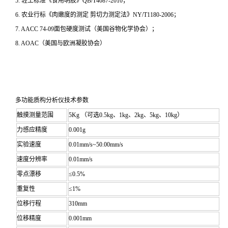
5. 轻工标准《食用明胶》QB/T4087-2010；
6. 农业行标《肉嫩度的测定 剪切力测定法》NY/T1180-2006；
7. AACC 74-09面包硬度测试（美国谷物化学协会）；
8. AOAC（美国与欧洲凝胶协会）
多功能质构分析仪
技术参数
触摸测量范围
5Kg （可选0.5kg、1kg、2kg、5kg、10kg）
力感应精度
0.001g
实验速度
0.01mm/s~50.00mm/s
速度分辨率
0.01mm/s
零点漂移
≤0.5%
重复性
≤1%
位移行程
310mm
位移精度
0.001mm