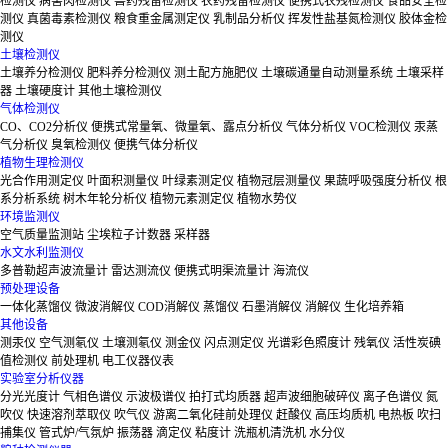
检测仪
病害肉检测仪
兽药残留检测仪
农药残留检测仪
便携式农残检测仪
食品安全检
测仪
真菌毒素检测仪
粮食重金属测定仪
乳制品分析仪
挥发性盐基氮检测仪
胶体金检
测仪
土壤检测仪
土壤养分检测仪
肥料养分检测仪
测土配方施肥仪
土壤碳通量自动测量系统
土壤采样
器
土壤硬度计
其他土壤检测仪
气体检测仪
CO、CO2分析仪
便携式常量氧、微量氧、露点分析仪
气体分析仪
VOC检测仪
汞蒸
气分析仪
臭氧检测仪
便携气体分析仪
植物生理检测仪
光合作用测定仪
叶面积测量仪
叶绿素测定仪
植物冠层测量仪
果蔬呼吸强度分析仪
根
系分析系统
树木年轮分析仪
植物元素测定仪
植物水势仪
环境监测仪
空气质量监测站
尘埃粒子计数器
采样器
水文水利监测仪
多普勒超声波流量计
雷达测流仪
便携式明渠流量计
海流仪
预处理设备
一体化蒸馏仪
微波消解仪
COD消解仪
蒸馏仪
石墨消解仪
消解仪
生化培养箱
其他设备
测汞仪
空气测氡仪
土壤测氡仪
测金仪
闪点测定仪
光谱彩色照度计
残氧仪
活性炭碘
值检测仪
前处理机
电工仪器仪表
实验室分析仪器
分光光度计
气相色谱仪
示波极谱仪
拍打式均质器
超声波细胞破碎仪
离子色谱仪
氮
吹仪
快速溶剂萃取仪
吹气仪
游离二氧化硅前处理仪
赶酸仪
高压均质机
电热板
吹扫
捕集仪
管式炉/气氛炉
振荡器
滴定仪
粘度计
洗瓶机清洗机
水分仪