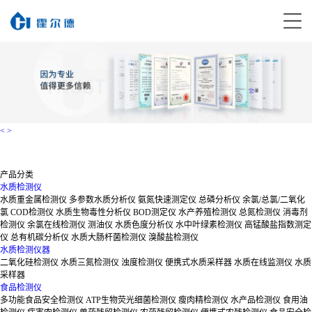
<
>
产品分类
水质检测仪
水质重金属检测仪
多参数水质分析仪
氨氮快速测定仪
总磷分析仪
余氯/总氯/二氧化
氯
COD检测仪
水质生物毒性分析仪
BOD测定仪
水产养殖检测仪
总氮检测仪
消毒剂
检测仪
余氯在线检测仪
测油仪
水质色度分析仪
水中叶绿素检测仪
高锰酸盐指数测定
仪
总有机碳分析仪
水质大肠杆菌检测仪
溴酸盐检测仪
水质检测仪器
二氧化硅检测仪
水质三氮检测仪
浊度检测仪
便携式水质采样器
水质在线监测仪
水质
采样器
食品检测仪
多功能食品安全检测仪
ATP生物荧光细菌检测仪
瘦肉精检测仪
水产品检测仪
食用油