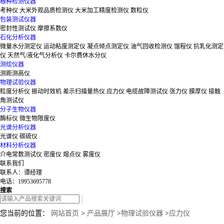
粮种检测仪器
考种仪
大米外观品质检测仪
大米加工精度检测仪
数粒仪
包装测试仪器
密封性测试仪
摩擦系数仪
石化分析仪器
微量水分测定仪
运动粘度测定仪
凝点倾点测定仪
油气回收检测仪
馏程仪
抗乳化测定
仪
天然气/液化气分析仪
卡尔费休水分仪
测绘仪器
测距测高仪
物理试验仪器
粒度分析仪
振动时效机
差示扫描量热仪
应力仪
电缆故障测试仪
张力仪
膜厚仪
接触
角测试仪
分子生物仪器
酶标仪
微生物限度仪
光谱分析仪器
光谱仪
碳硫仪
材料分析仪器
介电常数测试仪
密度仪
熔点仪
雾度仪
联系我们
联系人：谭经理
电话：19953695778
搜索
您当前的位置：
网站首页
>
产品展厅
>
物理试验仪器
>
应力仪