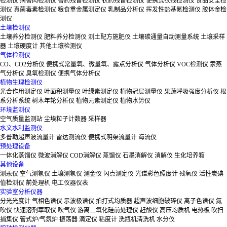
检测仪
病害肉检测仪
兽药残留检测仪
农药残留检测仪
便携式农残检测仪
食品安全检
测仪
真菌毒素检测仪
粮食重金属测定仪
乳制品分析仪
挥发性盐基氮检测仪
胶体金检
测仪
土壤检测仪
土壤养分检测仪
肥料养分检测仪
测土配方施肥仪
土壤碳通量自动测量系统
土壤采样
器
土壤硬度计
其他土壤检测仪
气体检测仪
CO、CO2分析仪
便携式常量氧、微量氧、露点分析仪
气体分析仪
VOC检测仪
汞蒸
气分析仪
臭氧检测仪
便携气体分析仪
植物生理检测仪
光合作用测定仪
叶面积测量仪
叶绿素测定仪
植物冠层测量仪
果蔬呼吸强度分析仪
根
系分析系统
树木年轮分析仪
植物元素测定仪
植物水势仪
环境监测仪
空气质量监测站
尘埃粒子计数器
采样器
水文水利监测仪
多普勒超声波流量计
雷达测流仪
便携式明渠流量计
海流仪
预处理设备
一体化蒸馏仪
微波消解仪
COD消解仪
蒸馏仪
石墨消解仪
消解仪
生化培养箱
其他设备
测汞仪
空气测氡仪
土壤测氡仪
测金仪
闪点测定仪
光谱彩色照度计
残氧仪
活性炭碘
值检测仪
前处理机
电工仪器仪表
实验室分析仪器
分光光度计
气相色谱仪
示波极谱仪
拍打式均质器
超声波细胞破碎仪
离子色谱仪
氮
吹仪
快速溶剂萃取仪
吹气仪
游离二氧化硅前处理仪
赶酸仪
高压均质机
电热板
吹扫
捕集仪
管式炉/气氛炉
振荡器
滴定仪
粘度计
洗瓶机清洗机
水分仪