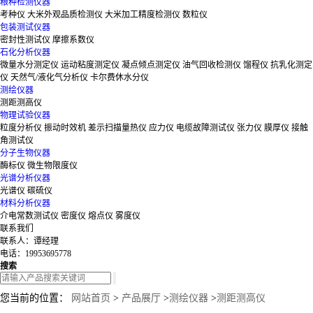
粮种检测仪器
考种仪
大米外观品质检测仪
大米加工精度检测仪
数粒仪
包装测试仪器
密封性测试仪
摩擦系数仪
石化分析仪器
微量水分测定仪
运动粘度测定仪
凝点倾点测定仪
油气回收检测仪
馏程仪
抗乳化测定
仪
天然气/液化气分析仪
卡尔费休水分仪
测绘仪器
测距测高仪
物理试验仪器
粒度分析仪
振动时效机
差示扫描量热仪
应力仪
电缆故障测试仪
张力仪
膜厚仪
接触
角测试仪
分子生物仪器
酶标仪
微生物限度仪
光谱分析仪器
光谱仪
碳硫仪
材料分析仪器
介电常数测试仪
密度仪
熔点仪
雾度仪
联系我们
联系人：谭经理
电话：19953695778
搜索
您当前的位置：
网站首页
>
产品展厅
>
测绘仪器
>
测距测高仪