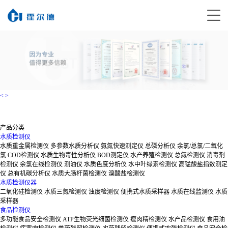
<
>
产品分类
水质检测仪
水质重金属检测仪
多参数水质分析仪
氨氮快速测定仪
总磷分析仪
余氯/总氯/二氧化
氯
COD检测仪
水质生物毒性分析仪
BOD测定仪
水产养殖检测仪
总氮检测仪
消毒剂
检测仪
余氯在线检测仪
测油仪
水质色度分析仪
水中叶绿素检测仪
高锰酸盐指数测定
仪
总有机碳分析仪
水质大肠杆菌检测仪
溴酸盐检测仪
水质检测仪器
二氧化硅检测仪
水质三氮检测仪
浊度检测仪
便携式水质采样器
水质在线监测仪
水质
采样器
食品检测仪
多功能食品安全检测仪
ATP生物荧光细菌检测仪
瘦肉精检测仪
水产品检测仪
食用油