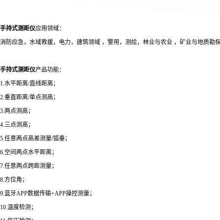
手持式测距仪
应用领域：
消防应急，水域救援，电力，建筑领域 ，警用，测绘，林业与农业 ，矿业与地质勘探
手持式测距仪
产品功能：
1.水平距离/直线距离；
2.垂直距离/单点测高；
3.两点测高；
4.三点测高；
5.任意两点高差测量/弧垂；
6.空间两点水平距离；
7.任意两点跨距测量；
8.方位角；
9.蓝牙APP数据传输+APP操控测量；
10.温度检测；