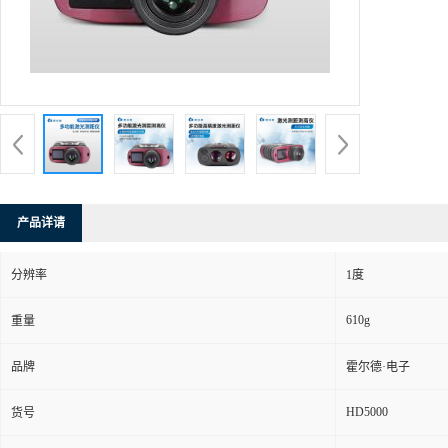
产品详请
分辨率
1度
610g
重量
品牌
霍尔德·电子
HD5000
货号