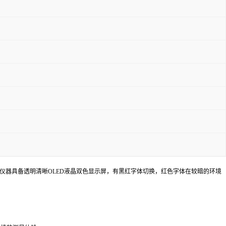
，仪器具备透明清晰OLED液晶双色显示屏，有黑红字体切换，红色字体在较暗的环境