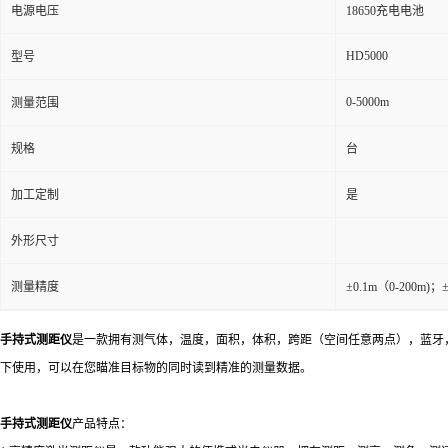
电源电压
18650充电电池
HD5000
型号
0-5000m
测量范围
规格
台
加工定制
是
外形尺寸
测量精度
±0.1m（0-200m)；±0
手持式测距仪
是一款拥有测气体，温度，面积，体积，跨距（空间任意两点），蓝牙，U
下使用，可以在您瞄准目标物的同时读到精准的测量数据。
手持式测距仪
产品特点：