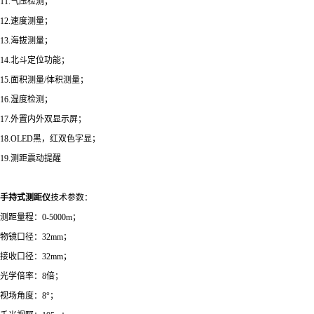
11.气压检测；
12.速度测量；
13.海拔测量；
14.北斗定位功能；
15.面积测量/体积测量；
16.湿度检测；
17.外置内外双显示屏；
18.OLED黑，红双色字显；
19.测距震动提醒
手持式测距仪
技术参数：
测距量程
：0-
5000
m；
物镜口径
：
32mm
；
接收口径：32mm
；
光学倍率：8倍
；
视场角度：8°
；